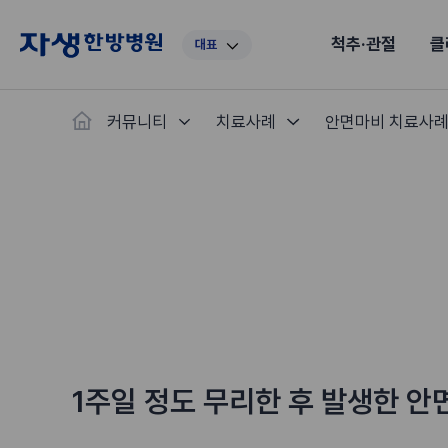
척추·관절
클
대표
대표
강남
광주
노원
대구
대
커뮤니티
치료사례
안면마비 치료사
보라매
부산
부천
분당
수원
안
자생스토리
척추·관절
예약·문의
자생한약
커뮤니티
병원소개
클리닉
치료법
허리
척추·관절
자생비수술치료
한약
치료사례
바로 예약
의료진 소개
자생의 길
보약
자생치료 
브랜드 
목
첩약건
전화 
증상
리얼
초음
인천
일산
잠실
창원
천안
청
허리디스크
교통사고후유증
MRI 치료사례
목디스크
안면신
후기메
신경근회복술
자주묻는질문
한약배
도수
척추관협착증
척추압박골절
안면마비 치료사례
거북목증
기능성
후기인
퇴행성디스크
수술후재활
알레르
추천 검색어
#초음파
척추전방전위증
수술후통증증후군
뇌혈관
허리염좌
성장·자세교정
비만 
테니스
자생인 칭찬
건의
1주일 정도 무리한 후 발생한 안