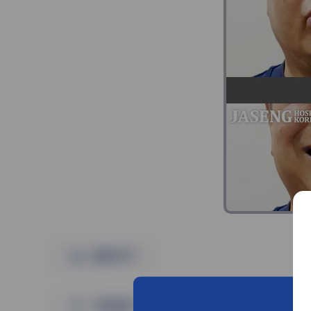
촬영시기
치료결과