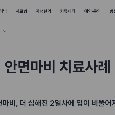
리닉
치료법
자생한약
커뮤니티
예약·문의
병
전
목동
례
산
울산
10년의 힘
소개
강보험
상담 예약
별
후기
파 약침
턱
진료시간/오시는길
공지사항
신바로메틴
입원 상담
연혁
여성질환
추나요법
무릎
자생도서
자생소식
진료비 안내
산재지정병원
신바로약침·봉침
어깨
건강정보
비급여진료비
고관절
자가테스트
신바로한약
제증
손·
주
해운대
경마비
시지
턱관절장애
월경통
퇴행성관절염
오십견
고관절질환
허리 디스크
손목
송조회
치료·물리치료
MRI·X-ray
안면마비 치료사례
후군
 소화불량
터뷰
산전산후
석회화건염
목 디스크
족저
기 비염
갱년기증후군
무릎 질환
손목
약침
#척추압박골절
#교통사고후유증
#허리디스크
#목디스크
질환 후유증
비염
클리닉
허약증세
엘보·골프엘보
하기
자생TV보니
이벤트
면마비, 더 심해진 2일차에 입이 비뚤어