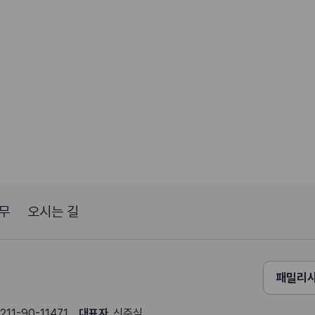
무
오시는 길
패밀리
211-90-11471
대표자
신준식