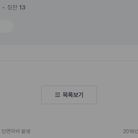
칭찬
13
목록보기
후 안면마비 발생
2016