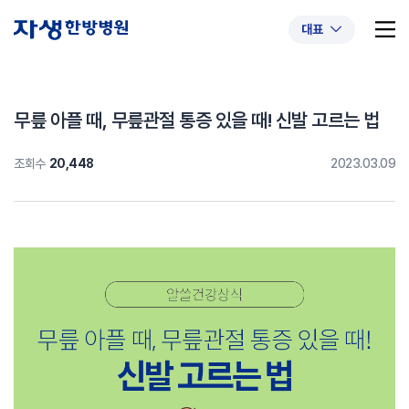
대표
무릎 아플 때, 무릎관절 통증 있을 때! 신발 고르는 법
조회수
20,448
2023.03.09
추천 검색어
#초음파약침
#척추압박골절
#교통사고후유증
#허리디스크
#목디스크
#추나요법