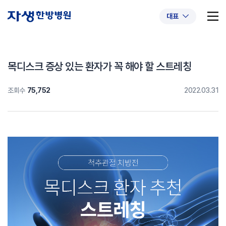
대표
목디스크 증상 있는 환자가 꼭 해야 할 스트레칭
조회수
75,752
2022.03.31
추천 검색어
#초음파약침
#척추압박골절
#교통사고후유증
#허리디스크
#목디스크
#추나요법