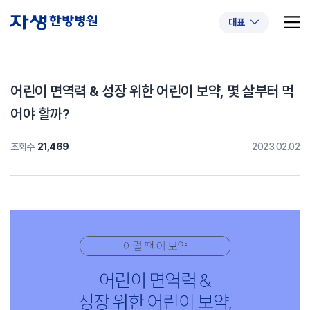
대표
어린이 면역력 & 성장 위한 어린이 보약, 몇 살부터 먹
어야 할까?
추천 검색어
#초음파약침
#척추압박골절
조회수
21,469
2023.02.02
#교통사고후유증
#허리디스크
#목디스크
#추나요법