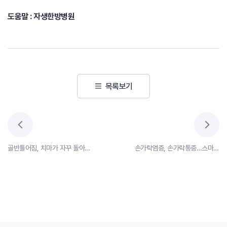
도움말 : 자생한방병원
목록보기
골반틀어짐, 치마가 자꾸 돌아간다면 의심!
손가락염증, 손가락통증…스마트폰중독이 손가락 관절염 부른다