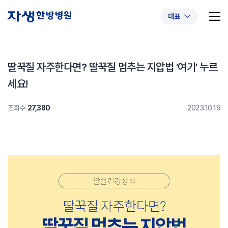
대표
딸꾹질 자주한다면? 딸꾹질 멈추는 지압법 '여기' 누르
세요!
추천 검색어
#초음파약침
#척추압박골절
조회수
27,380
2023.10.19
#교통사고후유증
#허리디스크
#목디스크
#추나요법