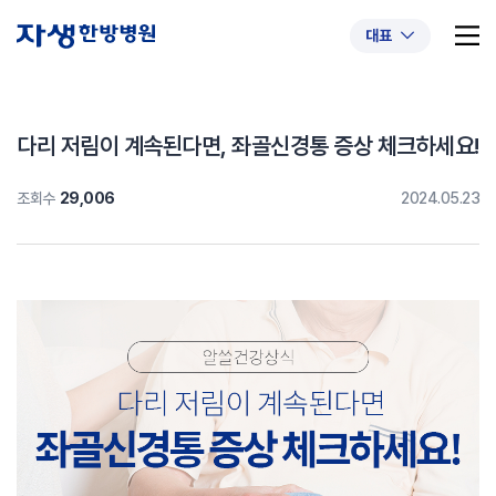
대표
다리 저림이 계속된다면, 좌골신경통 증상 체크하세요!
조회수
29,006
2024.05.23
추천 검색어
#초음파약침
#척추압박골절
#교통사고후유증
#허리디스크
#목디스크
#추나요법