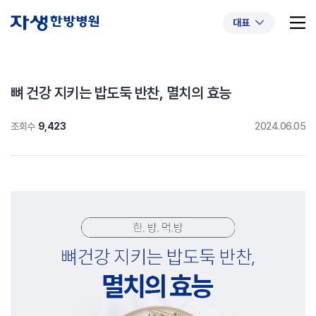
대표
뼈 건강 지키는 밥도둑 반찬, 멸치의 효능
조회수
9,423
2024.06.05
추천 검색어
#초음파약침
#척추압박골절
#교통사고후유증
#허리디스크
#목디스크
#추나요법