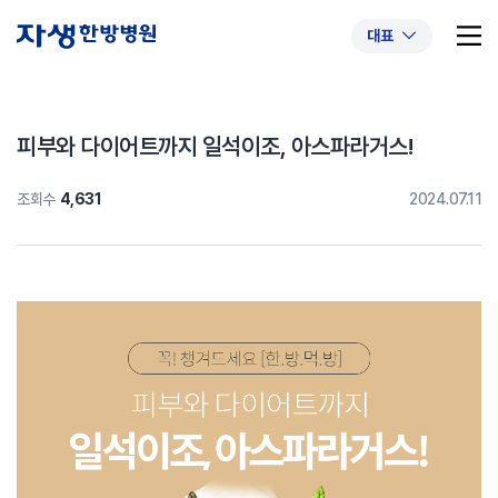
대표
피부와 다이어트까지 일석이조, 아스파라거스!
조회수
4,631
2024.07.11
추천 검색어
#초음파약침
#척추압박골절
#교통사고후유증
#허리디스크
#목디스크
#추나요법