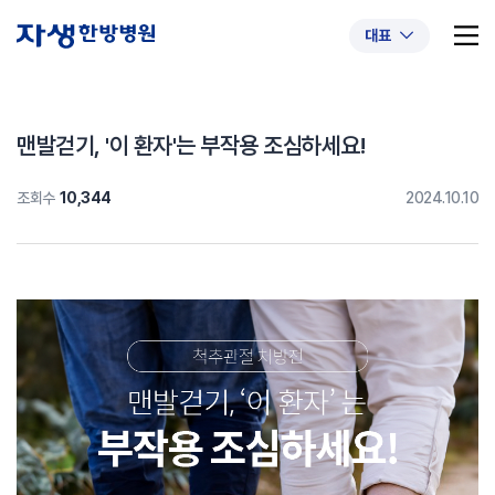
대표
맨발걷기, '이 환자'는 부작용 조심하세요!
조회수
10,344
2024.10.10
추천 검색어
#초음파약침
#척추압박골절
#교통사고후유증
#허리디스크
#목디스크
#추나요법