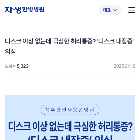
대표
디스크 이상 없는데 극심한 허리통증? '디스크 내장증'
의심
추천 검색어
#초음파약침
#척추압박골절
조회수
5,323
2025.04.16
#교통사고후유증
#허리디스크
#목디스크
#추나요법