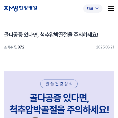
대표
골다공증 있다면, 척추압박골절을 주의하세요!
조회수
5,972
2025.08.21
추천 검색어
#초음파약침
#척추압박골절
#교통사고후유증
#허리디스크
#목디스크
#추나요법