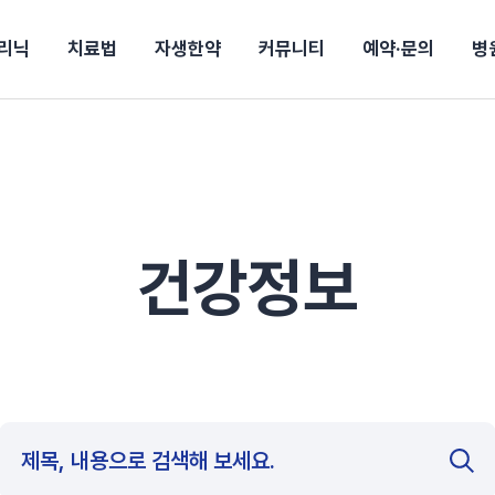
리닉
치료법
자생한약
커뮤니티
예약·문의
병
전
목동
산
울산
10년의 힘
소개
강보험
상담 예약
별
후기
파 약침
턱
진료시간/오시는길
공지사항
신바로메틴
입원 상담
연혁
여성질환
추나요법
무릎
자생도서
자생소식
진료비 안내
산재지정병원
신바로약침·봉침
어깨
건강정보
비급여진료비
고관절
자가테스트
신바로한약
제증
손·
주
해운대
경마비
시지
턱관절장애
월경통
퇴행성관절염
오십견
고관절질환
허리 디스크
손목
송조회
치료·물리치료
MRI·X-ray
건강정보
후군
 소화불량
터뷰
산전산후
석회화건염
목 디스크
족저
기 비염
갱년기증후군
무릎 질환
손목
약침
#척추압박골절
#교통사고후유증
#허리디스크
#목디스크
질환 후유증
비염
클리닉
허약증세
엘보·골프엘보
하기
자생TV보니
이벤트