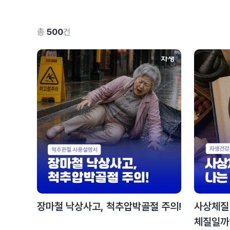
총
500
건
장마철 낙상사고, 척추압박골절 주의!
사상체질
체질일까