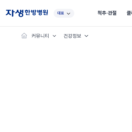
척추·관절
클
대표
대표
강남
광주
노원
대구
대
커뮤니티
건강정보
보라매
부산
부천
분당
수원
안
자생스토리
척추·관절
예약·문의
자생한약
커뮤니티
병원소개
클리닉
치료법
허리
척추·관절
자생비수술치료
한약
치료사례
바로 예약
의료진 소개
자생의 길
보약
자생치료 
브랜드 
목
첩약건
전화 
증상
리얼
초음
인천
일산
잠실
창원
천안
청
허리디스크
교통사고후유증
MRI 치료사례
목디스크
안면신
후기메
신경근회복술
자주묻는질문
한약배
도수
척추관협착증
척추압박골절
안면마비 치료사례
거북목증
기능성
후기인
퇴행성디스크
수술후재활
알레르
추천 검색어
#초음파
척추전방전위증
수술후통증증후군
뇌혈관
허리염좌
성장·자세교정
비만 
테니스
자생인 칭찬
건의