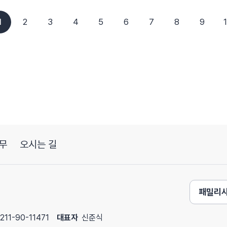
1
2
3
4
5
6
7
8
9
무
오시는 길
패밀리
211-90-11471
대표자
신준식