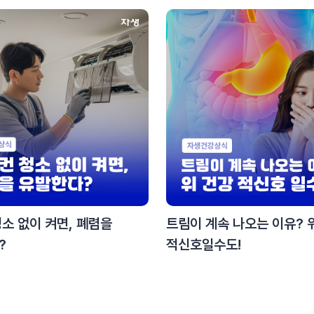
소 없이 켜면, 폐렴을
트림이 계속 나오는 이유? 
?
적신호일수도!