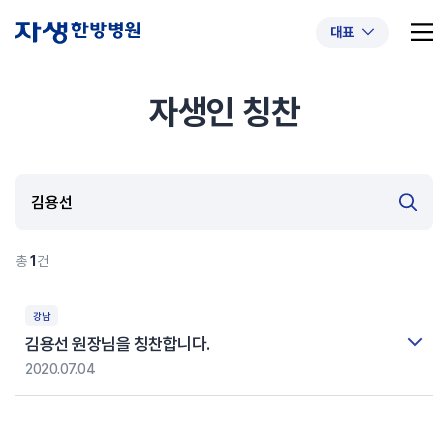
대표
자생인 칭찬
추천 검색어
#초음파약침
#척추압박골절
#교통사고후유증
#허리디스크
#목디스크
#추나요법
총
1
건
강남
김용선 원장님을 칭찬합니다.
2020.07.04