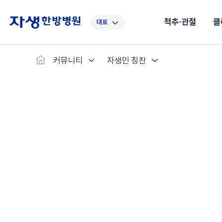
척추·관절
클
대표
대표
강남
광주
노원
대구
대
커뮤니티
자생인 칭찬
보라매
부산
부천
분당
수원
안
자생스토리
척추·관절
예약·문의
자생한약
커뮤니티
병원소개
클리닉
치료법
허리
척추·관절
자생비수술치료
한약
치료사례
바로 예약
의료진 소개
자생의 길
보약
자생치료 
브랜드 
목
첩약건
전화 
증상
리얼
초음
인천
일산
잠실
창원
천안
청
허리디스크
교통사고후유증
MRI 치료사례
목디스크
안면신
후기메
신경근회복술
자주묻는질문
한약배
도수
척추관협착증
척추압박골절
안면마비 치료사례
거북목증
기능성
후기인
퇴행성디스크
수술후재활
알레르
추천 검색어
#초음파
척추전방전위증
수술후통증증후군
뇌혈관
허리염좌
성장·자세교정
비만 
테니스
자생인 칭찬
건의