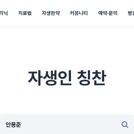
리닉
치료법
자생한약
커뮤니티
예약·문의
병
전
목동
산
울산
10년의 힘
소개
강보험
상담 예약
별
후기
파 약침
턱
진료시간/오시는길
공지사항
신바로메틴
입원 상담
연혁
여성질환
추나요법
무릎
자생도서
자생소식
진료비 안내
산재지정병원
신바로약침·봉침
어깨
건강정보
비급여진료비
고관절
자가테스트
신바로한약
제증
손·
주
해운대
경마비
시지
턱관절장애
월경통
퇴행성관절염
오십견
고관절질환
허리 디스크
손목
송조회
치료·물리치료
MRI·X-ray
자생인 칭찬
후군
 소화불량
터뷰
산전산후
석회화건염
목 디스크
족저
기 비염
갱년기증후군
무릎 질환
손목
약침
#척추압박골절
#교통사고후유증
#허리디스크
#목디스크
질환 후유증
비염
클리닉
허약증세
엘보·골프엘보
하기
자생TV보니
이벤트