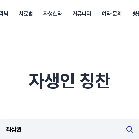
리닉
치료법
자생한약
커뮤니티
예약·문의
병
전
목동
산
울산
10년의 힘
소개
강보험
상담 예약
별
후기
파 약침
턱
진료시간/오시는길
공지사항
신바로메틴
입원 상담
연혁
여성질환
추나요법
무릎
자생도서
자생소식
진료비 안내
산재지정병원
신바로약침·봉침
어깨
건강정보
비급여진료비
고관절
자가테스트
신바로한약
제증
손·
주
해운대
경마비
시지
턱관절장애
월경통
퇴행성관절염
오십견
고관절질환
허리 디스크
손목
송조회
치료·물리치료
MRI·X-ray
자생인 칭찬
후군
 소화불량
터뷰
산전산후
석회화건염
목 디스크
족저
기 비염
갱년기증후군
무릎 질환
손목
약침
#척추압박골절
#교통사고후유증
#허리디스크
#목디스크
질환 후유증
비염
클리닉
허약증세
엘보·골프엘보
하기
자생TV보니
이벤트