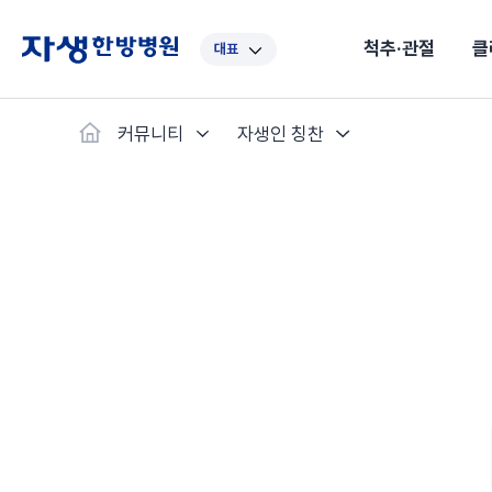
척추·관절
클
대표
대표
강남
광주
노원
대구
대
커뮤니티
자생인 칭찬
보라매
부산
부천
분당
수원
안
자생스토리
척추·관절
예약·문의
자생한약
커뮤니티
병원소개
클리닉
치료법
허리
척추·관절
자생비수술치료
한약
치료사례
바로 예약
의료진 소개
자생의 길
보약
자생치료 
브랜드 
목
첩약건
전화 
증상
리얼
초음
인천
일산
잠실
창원
천안
청
허리디스크
교통사고후유증
MRI 치료사례
목디스크
안면신
후기메
신경근회복술
자주묻는질문
한약배
도수
척추관협착증
척추압박골절
안면마비 치료사례
거북목증
기능성
후기인
퇴행성디스크
수술후재활
알레르
추천 검색어
#초음파
척추전방전위증
수술후통증증후군
뇌혈관
허리염좌
성장·자세교정
비만 
테니스
자생인 칭찬
건의