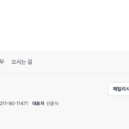
구 결과도 있었고요
의 문제를 개선하는게 아니에요
문에
 비염을 꼭 같이
체질을 개선하는 쪽으로 접근을 하게 됩니다
는데 도움이 되기 때문에
무
오시는 길
면 좋겠어요
패밀리
했어요
211-90-11471
대표자
신준식