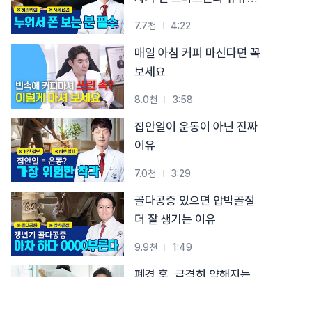
시청 습관
7.7천
4:22
매일 아침 커피 마신다면 꼭
보세요
8.0천
3:58
집안일이 운동이 아닌 진짜
이유
7.0천
3:29
골다공증 있으면 압박골절
더 잘 생기는 이유
9.9천
1:49
폐경 후, 급격히 약해지는
뼈… 골절 막는 3가지 핵심