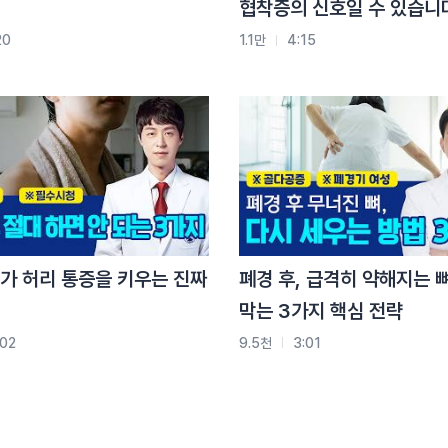
협착증의 신호일 수 있습니
나쁜 점이에요
20
1.1만
4:15
는
를 생성을 해 내야 돼요
 수도 있고요
들이 될 수가 있어요
가 허리 통증을 키우는 진짜
폐경 후, 급격히 약해지는 
있다, 수면 장애가 있다
막는 3가지 핵심 전략
 결핍 상태가 돼 있기 때문인 거예요
:02
9.5천
3:01
 가장 연구가 많이 되고 있는 분야들 중에 하난데
가에 대한 그런 영향들이 있어요
등의 정신 건강 장애와
높은 상관 지수를 보였다는 그런 연구 결과가 있었어요