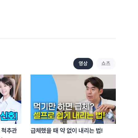
전략
9.5천
3:01
척추압박골절, 두 번째가 더
쉽습니다.
1.6만
2:05
허리 아플 때마다 파스
붙이면 생기는 일
영상
쇼츠
1.3만
2:20
허리 아픈데 버티세요? '이
증상'이면 바로 병원입니다
8.8천
2:34
걷기 운동 믿었는데…
디스크 옵니다!
 척추관
급체했을 때 약 없이 내리는 법!
4.7천
2:35