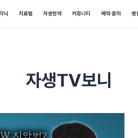
리닉
치료법
자생한약
커뮤니티
예약·문의
병
전
목동
산
울산
10년의 힘
소개
강보험
상담 예약
별
후기
파 약침
턱
진료시간/오시는길
공지사항
신바로메틴
입원 상담
연혁
여성질환
추나요법
무릎
자생도서
자생소식
진료비 안내
산재지정병원
신바로약침·봉침
어깨
건강정보
비급여진료비
고관절
자가테스트
신바로한약
제증
손·
주
해운대
경마비
시지
턱관절장애
월경통
퇴행성관절염
오십견
고관절질환
허리 디스크
손목
송조회
치료·물리치료
MRI·X-ray
자생TV보니
후군
 소화불량
터뷰
산전산후
석회화건염
목 디스크
족저
기 비염
갱년기증후군
무릎 질환
손목
약침
#척추압박골절
#교통사고후유증
#허리디스크
#목디스크
질환 후유증
비염
클리닉
허약증세
엘보·골프엘보
하기
자생TV보니
이벤트