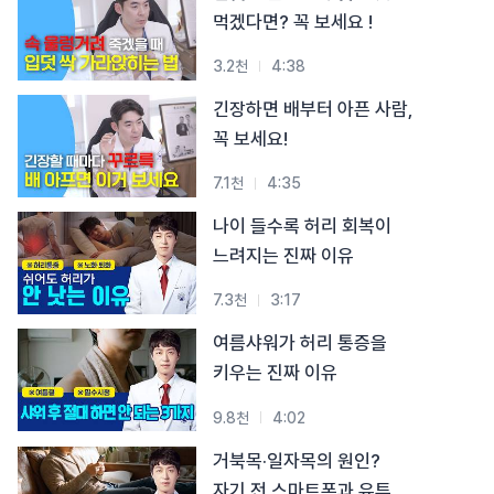
#목디스크
#목디스크
#목디스크
#목디스크
#목디스크
#목디스크
#목디스크
#목디스크
먹겠다면? 꼭 보세요 !
#추나요법
#추나요법
#추나요법
#추나요법
#추나요법
#추나요법
#추나요법
#추나요법
3.2천
4:38
긴장하면 배부터 아픈 사람,
꼭 보세요!
7.1천
4:35
나이 들수록 허리 회복이
느려지는 진짜 이유
7.3천
3:17
여름샤워가 허리 통증을
키우는 진짜 이유
9.8천
4:02
거북목·일자목의 원인?
자기 전 스마트폰과 유튜브