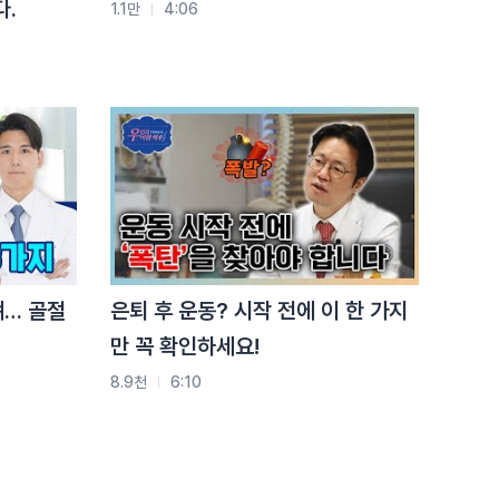
다.
1.1만
4:06
요즘 허리 아프다면 ‘이거’
때문입니다
3.8천
2:17
척추골절, 사고 없어도
생깁니다 (이게
핵심입니다)
3.9천
1:30
뼈… 골절
은퇴 후 운동? 시작 전에 이 한 가지
만 꼭 확인하세요!
8.9천
6:10