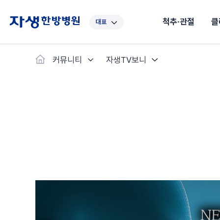
척추·관절
클
대표
대표
강남
광주
노원
대구
대
커뮤니티
자생TV보니
보라매
부산
부천
분당
수원
안
자생스토리
척추·관절
예약·문의
자생한약
커뮤니티
병원소개
클리닉
치료법
허리
척추·관절
자생비수술치료
한약
치료사례
바로 예약
의료진 소개
자생의 길
보약
자생치료 
브랜드 
목
첩약건
전화 
증상
리얼
초음
인천
일산
잠실
창원
천안
청
허리디스크
교통사고후유증
MRI 치료사례
목디스크
안면신
후기메
신경근회복술
자주묻는질문
한약배
도수
척추관협착증
척추압박골절
안면마비 치료사례
거북목증
기능성
후기인
퇴행성디스크
수술후재활
알레르
추천 검색어
#초음파
척추전방전위증
수술후통증증후군
뇌혈관
허리염좌
성장·자세교정
비만 
테니스
자생인 칭찬
건의