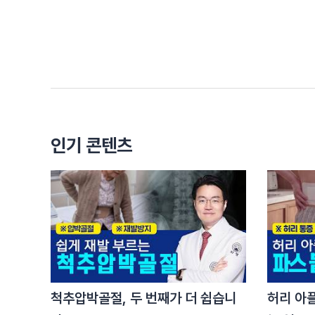
안녕하세요 최우성 병원장입니다
진료실에 오시면 환자분들이 항상 이렇게 말씀들 하
[비염을 방치하면 안 되는 충격적인 이유!]
어차피 비염은 치료해 해봤자 다시 또 증상들이 나
사실 이해가 안 되는 건 아니에요
어떤 면에 따지면 정말 고생을 많이 했기 때문에
환자분들이 이렇게 말씀들을 하시지 않나라고 생각
인기 콘텐츠
우리가 호흡은 두 가지로 볼 수가 있거든요
코로 하는 비강 호흡과 그다음에 입으로 하는 구강 
자 비강 호흡을 할 때는 내 몸에 들어오는 공기들이
적절한 가습과 먼지들이 걸러서
깨끗하고 약간 온도가 높아진 그 공기가 폐로 들어
산소를 훨씬 더 흡수를 잘할 수가 있어요
근데 구강 호흡을 하게 되면
걸러내 줄 만한 섬모나 점막 부분들이 없게 되는 거
척추압박골절, 두 번째가 더 쉽습니
허리 아
자 이렇게 깨끗하지 않은 공기가 들어가니까