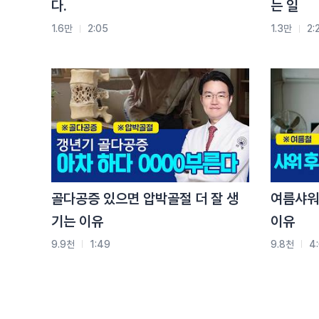
다.
는 일
산소의 효율이 적어지게 되겠죠
자 이게 알레르기 비염으로 인한 구강 호흡의 가장 
1.6만
2:05
1.3만
2:
자 이렇게 산소의 효율이 떨어지면 어떻게 될까요
자 인간은 기본적으로 에너지를 생성해 내기 위해서
산소를 통해서 내 미토콘드리아에서 ATP라는 에너지
이 ATP가 제가 이렇게 손가락을 움직이는 것들이 될
머릿속으로 다음에 해야 될 말들을 계속 떠올리는 것
이 모든 에너지들을 생성을 해 내야 되는데
그게 안 되면 머리가 안 돌아가는 거죠
그런 것들 항상 느껴 보신 적이 있을 거예요
골다공증 있으면 압박골절 더 잘 생
여름샤워
항상 머리가 좀 무겁다, 그다음에 잠이 온다, 두통이 
기는 이유
이유
이런 부분들이 있는데 이게 전부 다 내 세포들이 산속
구강 호흡을 통한
9.9천
1:49
9.8천
4
또 여러 가지 연구들 중에 하나가 어떻게 보면 최근에
정신 건강에 있어서 비염이 어떤 식으로 작용을 하는
알레르기 비염 환자는 불안증, 조울증, 정신 분열증 
높은 상관 관계를 보였다 그 중에서 우울증과 가장 