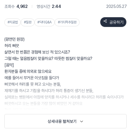
조회수
4,962
영상시간
2:44
2025.05.27
공유하기
#치료법
#질환
#닥터Q&A
#기타척추질환
(왕연민 원장)
허리 삐끗
살면서 한 번쯤은 경험해 보신 적 있으시죠?
그럴 때는 얼음찜질이 맞을까요? 따뜻한 찜질이 맞을까요?
[음악]
환자분들 중에 의외로 많으세요
예를 들어서 무거운 이삿짐을 들다가
삐끗해서 허리를 못 펴고 오시는 분들,
재채기를 하시고 기침을 하시다가 허리 통증이 생기신 분들,
실제로는 병원에서 아침에 양치를 하시거나 세수를 하시려고 허리를 숙이시다가
삐끗하시고 오는 분들을 가장 많이 뵈었던 거 같아요
흔히 허리를 삐끗했다는 것은
대부분 허리, 요추 근육이나 인대가 갑자기 손상되거나
상세내용 펼쳐보기
작은 미세한 염자가 생긴 상태라고 볼 수 있어요
허리를 삐끗하고 24시간에서 48시간 이내는 냉찜질이 먼저입니다