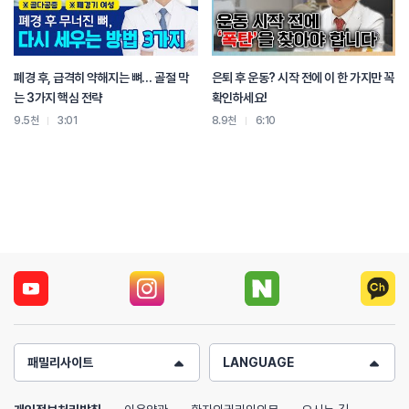
폐경 후, 급격히 약해지는 뼈… 골절 막
은퇴 후 운동? 시작 전에 이 한 가지만 꼭
는 3가지 핵심 전략
확인하세요!
9.5천
3:01
8.9천
6:10
패밀리사이트
LANGUAGE