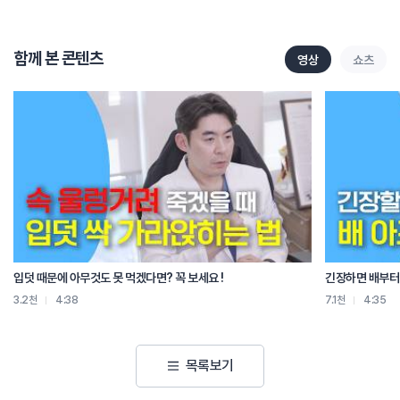
허리를 삐끗하고 처음에 하루 이틀 동안은
냉찜질을 먼저 하셔야 해요
이 시기는 염증이 막 생기고 붓고 열이 나는 시기라서
함께 본 콘텐츠
영상
쇼츠
혈류를 억제해서 염증을 갈아앉히고
통증을 줄이는 것이 중요해요
그럼 어떻게 하면 좋을까요?
얼음팩 또는 차가운 수건을 사용해
아픈 부위에 10분에서 15분 정도
하루에 두 번에서 세 번 정도 해 주시면 됩니다
조심할 점은 얼음을 직접 피부에 대면 동상처럼 피부 손상이 생길 수 있으니
반드시 수건을 하나 덧대거나
냉찜질 전용 팩을 사용하시는 걸 추천드립니다
그리고 48시간 이후 이제는 온찜질로 바꿔주세요
이틀 정도 지나면 염증은 가라앉고
입덧 때문에 아무것도 못 먹겠다면? 꼭 보세요 !
긴장하면 배부터 
근육이 경직되거나 뭉친 상태가 남아요
3.2천
4:38
7.1천
4:35
이때부터는 온찜질이 필요합니다
온찜질은 혈액 순환을 도와서
손상된 조직 회복과 근육 이완에 효과적이에요
목록보기
뜨거운 수건, 핫팩 등을 이용해서
20분 이내로 하루에 두세 번 정도 해 주시면 됩니다