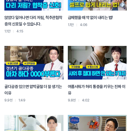
앉았다 일어나면 다리 저림, 척추관협착
급체했을 때 약 없이 내리는 법!
증의 신호일 수 있습니다.
1.1만
4:06
1.1만
4:15
골다공증 있으면 압박골절 더 잘 생기는
여름샤워가 허리 통증을 키우는 진짜 이
이유
유
9.9천
1:49
9.8천
4:02