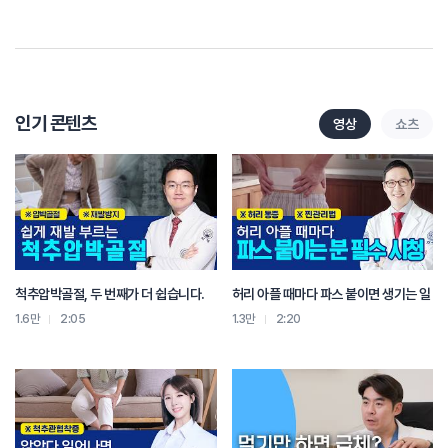
너무 뜨거우면 화상의 위험이 있으니
40에서 42도 이하
따뜻하다 느껴질 정도가 가장 좋아요
이런 경우엔 꼭 병원으로 오셔야 해요
삐끗한 줄 알았는데 자꾸 낫지 않는다면,
다음과 같은 증상이 있다면
인기 콘텐츠
영상
쇼츠
단순한 근육 문제가 아닐 수 있습니다
심한 통증이 3일 이상 지속된다
통증이 허리 아래 부위로 타고 내려간다
다리가 저리거나 감각이 둔해진다
걷는데 자꾸 휘청거리거나 다리 발가락에 힘이 빠진다
이런 경우는 허리 디스크나 척추관협착증 같은 신경계 질환일 가능성도 있으니
가까운 병원에 내원하셔서 정밀한 진단을 받아보시는 걸 권해드립니다
척추압박골절, 두 번째가 더 쉽습니다.
허리 아플 때마다 파스 붙이면 생기는 일
허리 삐끗했다고 무조건 따뜻한 찜질 먼저 하시면
오히려 악화되실 수 있으니
1.6만
2:05
1.3만
2:20
차가운 찜질 먼저 따뜻한 찜질은 나중에
이 순서만 잘 기억하셔도 회복에 큰 도움이 됩니다
그래도 통증이 오래 가거나 이상한 느낌이 든다면
꼭 가까운 병원에 들려 주셔서 전문의의 진찰을 받으셨으면 좋겠습니다
감사합니다