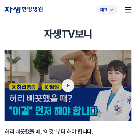
대표
자생TV보니
추천 검색어
#초음파약침
#척추압박골절
#교통사고후유증
#허리디스크
#목디스크
#추나요법
허리 삐끗했을 때, '이것' 부터 해야 합니다.