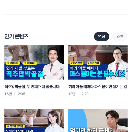
한 60대 이상 된 환자들을 MRI를 찍어 보면
대부분 80% 이상에서 중등도 정도의 척추 질환이
발견이 되는 경우가 많습니다
하지만 그렇다고 해서 무조건 다 아프고 다리를 끌고
방사통이 있는 거는 아니거든요
그럼 이유가 뭐냐면 내 나이가 50대인데
인기 콘텐츠
영상
쇼츠
내 척추 상태가 내 나이보다 맞지 않게 더 많이 나이를 먹어 버린 거죠
퇴행이 더 갑자기 더 심해져 버린 거죠
즉 내 나이가 50대인데 50대에 맞는 정도로만 퇴행이 돼 있을 때는
약간 좀 불편하고 뭐 그러다가 말고 하는 그 정도의 불편감
정상적인 퇴행의 과정을 거친다라고 얘기를 할 수 있는 반면에
내 나이가 60대인데 내 허리 나이가 80대 90대처럼 퇴행이 많이 진행이 되어
있다
척추압박골절, 두 번째가 더 쉽습니다.
허리 아플 때마다 파스 붙이면 생기는 일
그랬을 경우에는 병원을 많이 가게 되는 심한 통증을 호소하게 되는 겁니다
(질문)
1.6만
2:05
1.3만
2:20
그러면 50대 허리디스크의 특징적인 증상이라는게 따로 있을까요?
(우인 병원장)
50~60대 특징적인 증상이 딱히 있냐
그렇다고 보기는 사실은 어렵고요
대부분 퇴행을 동반하니까 퇴행성 척추증이 병행된다고 볼 수 있어요