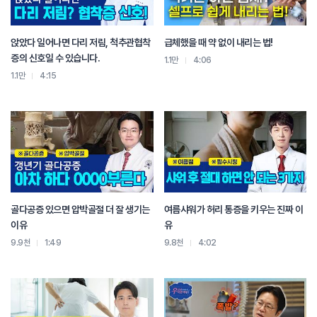
그 50~60대의 가장 특징적인 증상은
일반적으로 허리가 뻣뻣하다
평소에는 괜찮았는데
앉았다 일어나면 다리 저림, 척추관협착
급체했을 때 약 없이 내리는 법!
어느 날부터 아침에 내가 신발 신는데 허리가 좀 불편했어
증의 신호일 수 있습니다.
1.1만
4:06
평소에 세수하는데 문제가 없었는데 세수할 때 허리가 아파
1.1만
4:15
아 그러면은 아 내 척추가 뭔가 문제가 생기기 시작했구나라고 생각을 해도 됩니다
근데 가장 특징적인 거는 아침에 일어났을 때에요
우리 보통 허리가 밤에 자는 동안
하루에 생겼던 염증들이 청소가 되고 쉴 수 있거든요
그런데 그럼에도 불구하고 딱 아침 일어나서 허리를 폈는데 허리가 아프다
화장실 가려고 하는데 허리가 바로 안 펴지고
어 하면서 뭔가 준비 과정이 필요하다
그때는 아 허리를 바짝 조심하셔야 되고
신경이 본격적으로 압박이 되는 증상이 나타나게 되면
골다공증 있으면 압박골절 더 잘 생기는
여름샤워가 허리 통증을 키우는 진짜 이
골반 아래 엉덩이 아래로 쭉 타고 내려가는 방사통이 나타납니다
이유
유
그 상태가 한 1~2주 정도 지속이 되면
9.9천
1:49
9.8천
4:02
그때는 두말 할 거 없어요
병원으로 가셔서 진단을 받고 치료를 하시는게 좋습니다
(질문)
이제 병원에 가게 되면 어떤 치료들이 있을까요?
(우인 병원장)