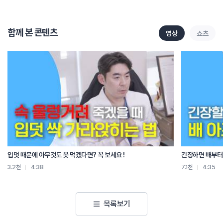
일단 숫자가 많아요 이게 무슨 얘기냐면
심평원 자료를 보면 2023년도에 우리나라의 허리디스크로 등록된 환자 숫자가
196만명이거든요
함께 본 콘텐츠
영상
쇼츠
그중에서 50대가 한 41만 명 정도 되고
60대가 48만명 정도 돼요
전체 환자 중에 한 45%라는 얘기죠
그러면 왜 50대 60대 디스크가 더 중요하냐면
이제 본격적으로 50~60대가 되면 퇴행이 이제 가속화가 되고
노령화가 되어 가는 시기입니다 디스크가 왔을 때에
이 때를 어떻게 극복하느냐에 따라서
그 이후에 70대 80대 90대에 척추건강이 결정되는 경우가 굉장히 많아요
이유나 이런 거에 대해서 자세한 얘기는 제가 좀 있다 다시 할게요
그러면 50대 60대 허리 디스크의 주된 원인이 뭐냐
아까 말씀드렸지만 뼈와 관절의 퇴행과
입덧 때문에 아무것도 못 먹겠다면? 꼭 보세요 !
긴장하면 배부터 
그다음에 근력 저하의 말하자면 콤보에 의한 경우가 많습니다
3.2천
4:38
7.1천
4:35
즉 노화가 원인인 거죠
근데 제가 보통 환자분들한테 하는 얘기가 뭐냐하면
걸어다니는 사람 한 60대이상 되는 사람들 아무나 붙잡고 MRI 찍어도
목록보기
허리 디스크 한두 개씩은 있을 거다 이렇게 종종 얘기를 합니다
실질적으로 논문들을 살펴보면