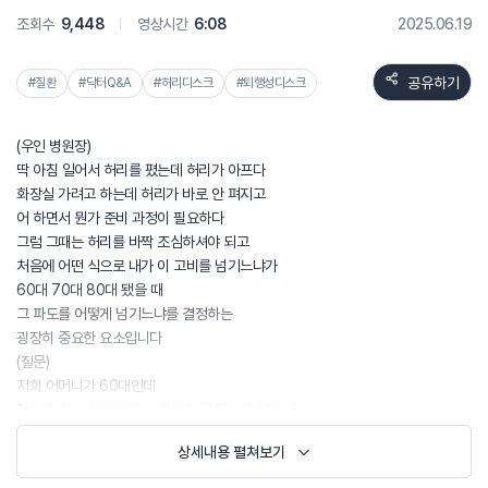
조회수
9,448
영상시간
6:08
2025.06.19
공유하기
#질환
#닥터Q&A
#허리디스크
#퇴행성디스크
(우인 병원장)
딱 아침 일어서 허리를 폈는데 허리가 아프다
화장실 가려고 하는데 허리가 바로 안 펴지고
어 하면서 뭔가 준비 과정이 필요하다
그럼 그때는 허리를 바짝 조심하셔야 되고
처음에 어떤 식으로 내가 이 고비를 넘기느냐가
60대 70대 80대 됐을 때
그 파도를 어떻게 넘기느냐를 결정하는
굉장히 중요한 요소입니다
(질문)
저희 어머니가 60대인데
혹시 이거는 30대의 디스크랑 다른 디스크일까요?
(우인 병원장)
상세내용 펼쳐보기
50대 60대 디스크는 다릅니다
의미가 조금 더 중요해요