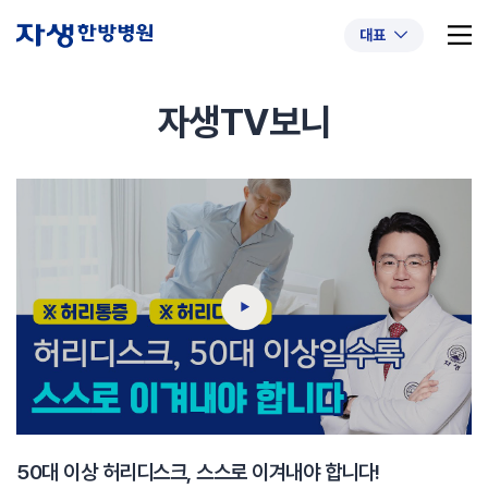
대표
자생TV보니
추천 검색어
#초음파약침
#척추압박골절
#교통사고후유증
#허리디스크
#목디스크
#추나요법
50대 이상 허리디스크, 스스로 이겨내야 합니다!