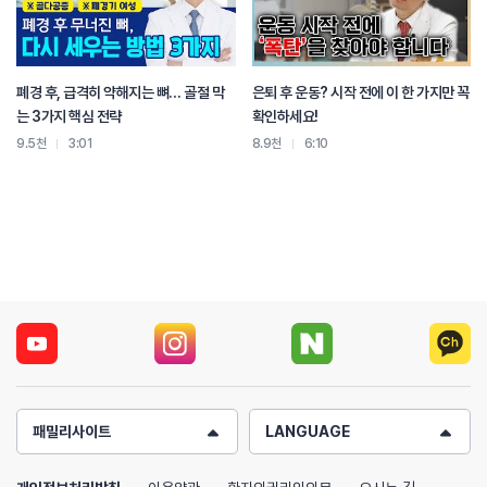
50~60대라고 해서 병원에 왔을 때 특별히 치료 방법이
다른 거라고 보기에는 어렵고요
기본적으로 원인 자체가 뼈와 근육과 인대가 약해지는 것에서
시작을 하니까요
폐경 후, 급격히 약해지는 뼈… 골절 막
은퇴 후 운동? 시작 전에 이 한 가지만 꼭
아까 말씀드렸던 것처럼
는 3가지 핵심 전략
확인하세요!
50~60대가 본격적으로 노령화 되는 시기의 초입이기 때문에
9.5천
3:01
8.9천
6:10
허리 디스크를 자기 힘으로 극복하는게 굉장히 중요합니다
뭐 어떤 치료를 합니다 어떤 치료하면 어떤 효과가 있어요라는
말씀을 제가 드리기 전에
50~60대가 갖고 있는 굉장히 중요성을 설명을 드리려고 하는 건데
이 50~60대의 디스크를 어떻게 치료하느냐가
그 뒤에 굉장히 달라집니다
뭐냐면 50~60대
예를 들어서 수술을 한 번을 했다면
그만큼 그 척추 구조물들이 약해질 수밖에 없거든요
근데 약해진 상태에서 인간의 디스크라는게 평생 동안
한 번 수술했다고 안 아픈게 아니라
살다 보면 또 아파져요 또 그러다 고비를 넘기면 또 아파지고
패밀리사이트
LANGUAGE
이렇게 무슨 파도가 치는 것처럼
첫 번째 파도가 지나가면 두 번째 파도가 오고