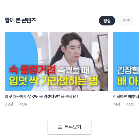
필연적으로 기운도 같이 빠진다는 거예요. 에너지도 같이 빠지는 거죠.
그래서 단순한 갈증뿐만이 아니라
어지럼증, 두통, 뭐 가슴 두근거림,
함께 본 콘텐츠
영상
쇼츠
심한 경우에는 기절.
자, 그럼 진액이 빠져나가는 여름철.
우리는 어떻게 이 진액을 잘 보존하고 보충할 수 있을까요?
첫 번째 물이죠. 물.
물인데 물을 어떻게 마시느냐가 중요합니다.
단번에 많은 양의 물을 벌컥벌컥 마시는 것보다는
조금씩 자주 마시는 것이 훨씬 효과적입니다.
여기서 중요한 점은 덥다고 너무 차가운 물만 마시지 마세요.
찬물은 위장을 수축시켜서 오히려 흡수가 잘 되지 않고
소화력까지 떨어뜨릴 수 있어요.
보리차는 위장에 자극을 주지 않으면서도
입덧 때문에 아무것도 못 먹겠다면? 꼭 보세요 !
긴장하면 배부터 
수분 보충에 탁월하고 열을 식혀 주는 성질도 있어서
3.2천
4:38
7.1천
4:35
여름철에 특히 좋습니다.
두 번째 한방 차를 적극 활용해 보세요.
진액을 보충하고 기력을 회복시키는데 도움을 주면서
목록보기
더위로 인한 탈모나 피로감 개선에도 효과가 있는 하수오차.
몸속에 열을 서서히 식혀 줘서