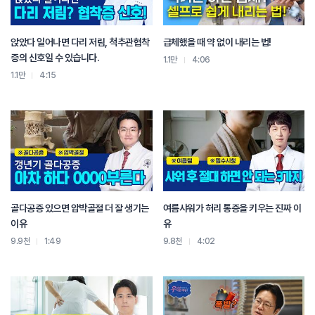
앉았다 일어나면 다리 저림, 척추관협착
급체했을 때 약 없이 내리는 법!
증의 신호일 수 있습니다.
1.1만
4:06
1.1만
4:15
골다공증 있으면 압박골절 더 잘 생기는
여름샤워가 허리 통증을 키우는 진짜 이
이유
유
9.9천
1:49
9.8천
4:02