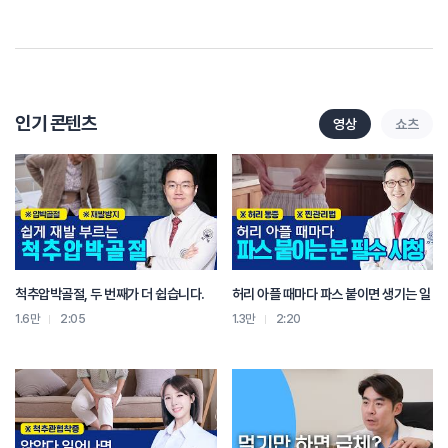
여름철 열 조절이 탁월하며
피부까지 촉촉하게 유지시켜 준다는 구기자차.
이런 한방차들은 단순한 물 보충을 넘어서
몸 전체의 균형을 조절하고 진액을 길러 주는데 도움을 줍니다.
이제 슬슬 더워지는 날씨를 대비해서 여러분은 각자 어떻게
무더운 여름을 나고 계신가요?
인기 콘텐츠
영상
쇼츠
댓글로 남겨 주시면 좋겠습니다.
다음에 또 봐요.
척추압박골절, 두 번째가 더 쉽습니다.
허리 아플 때마다 파스 붙이면 생기는 일
1.6만
2:05
1.3만
2:20