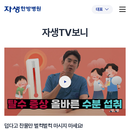
대표
자생TV보니
추천 검색어
#초음파약침
#척추압박골절
#교통사고후유증
#허리디스크
#목디스크
#추나요법
덥다고 찬물만 벌컥벌컥 마시지 마세요!