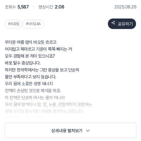
조회수
5,587
영상시간
2:08
2025.08.26
공유하기
#치료법
#닥터Q&A
무더운 여름 땀이 비오듯 흐르고
어지럽고 목마르고 기운이 쭉쭉 빠지는 거
모두 경험해 본 적이 있으시죠?
바로 탈수 증상입니다.
하지만 한의학에서는 그런 증상을 보고 단순히
물만 부족하다고 보지 않습니다.
우리 몸에 소중한 생명 에너지
진액이 손상된 것으로 해석을 하죠.
이 진액은 단순히 마시는 물이 아니라
우리 몸에 혈액이나 땀, 침, 눈물, 관절액까지 포함하는
생명 유지의 필수적인 액체를 총칭하는 말입니다.
여름철에는 외부 기온이 높고
땀을 많이 흘리면서
상세내용 펼쳐보기
진액이 빠르게 소실됩니다.
문제는 진액이 빠지면서