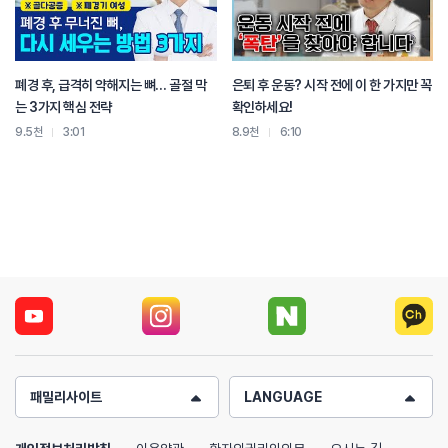
폐경 후, 급격히 약해지는 뼈… 골절 막
은퇴 후 운동? 시작 전에 이 한 가지만 꼭
는 3가지 핵심 전략
확인하세요!
9.5천
3:01
8.9천
6:10
패밀리사이트
LANGUAGE