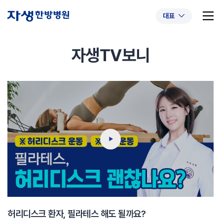
대표
자생TV보니
추천 검색어
#초음파약침
#척추압박골절
#교통사고후유증
#허리디스크
#목디스크
#추나요법
허리디스크 환자, 필라테스 해도 될까요?