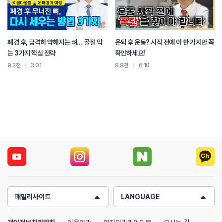
통증의 원인과 척추 상태에 따라서
증상이 악화되지 않는 선에서 필라테스를 하실 수가 있고요.
동작에 따라서 통증이 심해질 수도 있으니까
꼭 전문가에 도움을 받으시면서 하시는 것을 추천드리겠습니다.
폐경 후, 급격히 약해지는 뼈… 골절 막
은퇴 후 운동? 시작 전에 이 한 가지만 꼭
는 3가지 핵심 전략
확인하세요!
9.3천
3:01
8.8천
6:10
패밀리사이트
LANGUAGE