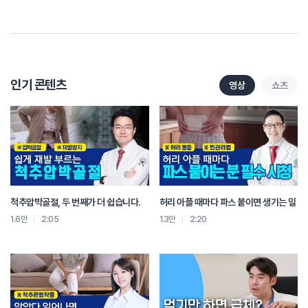
이럴 때는 운동을 잘못된 방법으로 하셨을 수가 있고
혹은 척추 질환의 신호일 수가 있기 때문에
해당 운동을 멈추셔야 합니다.
다음과 같은 증상이 있으실 때는 운동을 중단해 주세요.
첫 번째 허리를 뒤로 젖힐 때
찌릿하거나 당기는 통증이 있을 때
인기 콘텐츠
영상
쇼츠
두 번째 다리 쪽으로 퍼지는 저림이나 힘 빠지는 증상이 있을 때
세 번째 특정 동작을 할 때에만 통증이 심해지는 경우
그리고 네 번째 운동을 하고 나서 휴식을 취했는데도
통증이 감소하지 않고 계속 남아 있는 경우
이런 경우들은 단순한 근육통이 아니라
척추 질환에 신호일 수 있으니까
운동을 멈춰 주세요.
척추압박골절, 두 번째가 더 쉽습니다.
허리 아플 때마다 파스 붙이면 생기는 일
반면에 급성기를 지난 요통이나 만성 요통의 경우에는
필라테스 운동을 해 볼 수가 있겠는데요.
1.6만
2:05
1.3만
2:20
개인의 상태에 따라서 필라테스의 강도나 방식을 다르게
적용해야 됩니다.
예를 들어 복부나 둔부로 가야 할 자극이
허리로 갔을 때 부상으로 이어질 수가 있고요.
요추추간판탈출증 환자의 경우에는