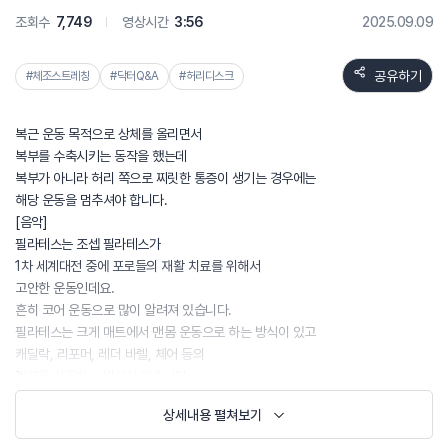
조회수
7,749
영상시간
3:56
2025.09.09
공유하기
#체조스트레칭
#닥터Q&A
#허리디스크
복근 운동 목적으로 상체를 올리면서
복부를 수축시키는 동작을 했는데
복부가 아니라 허리 쪽으로 찌릿한 통증이 생기는 경우에는
해당 운동을 멈추셔야 합니다.
[음악]
필라테스는 조셉 필라테스가
1차 세계대전 중에 포로들의 재활 치료를 위해서
고안한 운동인데요.
흔히 코어 운동으로 많이 알려져 있습니다.
필라테스는 크게 매트에서 맨몸 운동으로 하는 방식이 있고
캐딜락, 리포머, 레더 바렐, 체어 등의
기구를 사용하는 방식이 있습니다.
필라테스는 허리 통증이 생기기 전에
상세내용 펼쳐보기
부상 방지 목적으로
혹은 급성 허리 통증이 사라지고 난 후에