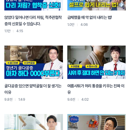
탈출된 디스크가 다 아물기 전에는
디스크 압력을 높이는 굴곡 동작 등을 조심해야 합니다.
특히 티저, 롤업, 헌드레드와 같은
앉았다 일어나면 다리 저림, 척추관협착
급체했을 때 약 없이 내리는 법!
상체를 앞으로 숙이면서 하는 전면 코어 동작은
증의 신호일 수 있습니다.
1.0만
4:06
요통을 오히려 심화시킬 수 있기 때문에 조심하셔야 합니다.
1.1만
4:15
요추추간판 탈출증의 회복기에는
스완, 브릿지와 같은 후면 코어 운동을 하시거나
전면 코어 운동을 하실 때에는
상체를 앞으로 숙이시는게 아니라
상체는 최대한 고정시킨 상태에서
다리를 활용하면서 시행할 수 있는 필라테스 동작을 추천해 드립니다.
정리해서 말씀드리면
허리 통증이 있으신 경우에는
급성으로 발생한 허리 통증인지
골다공증 있으면 압박골절 더 잘 생기는
여름샤워가 허리 통증을 키우는 진짜 이
혹은 만성적인 허리통증인지 살펴봐야 하고요.
이유
유
급성 허리 통증의 경우에는
9.8천
1:49
9.6천
4:02
필라테스를 포함한 모든 운동들을
통증이 가라앉으실 때까지는 중단하시는 것이 낫습니다.
특히 부상으로 인한 급성 허리통증이 있는 경우에는
안정을 취해야 합니다.
만성적인 허리 통증이 있으신 경우에는