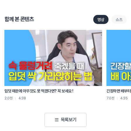
회복기의 재활 목적으로서 도움이 될 수가 있습니다.
그렇다면 어떨 때 운동을 멈춰야 될까요?
첫 번째는 허리 통증이 있는 상태에서
함께 본 콘텐츠
영상
쇼츠
필라테스를 하고 난 후에
허리 통증이 더욱 심해지는 경우입니다.
단순 근육통이라면 운동할 때 혹은 운동 직후에
일시적으로 운동을 한 부위의 통증이 있다가
휴식을 취하고 나면 통증이 감소하게 됩니다.
그런데 휴식을 취해도 통증이 점점 심해진다면
이는 단순 근육통이 아닐 수가 있습니다.
두 번째로는 운동 부위가 아닌 부위의 날카로운 통증이
심해지는 경우에 운동을 중단해야 됩니다.
예를 들면 복근 운동 목적으로 상체를 올리면서
복부를 수축시키는 동작을 했는데
입덧 때문에 아무것도 못 먹겠다면? 꼭 보세요 !
긴장하면 배부터 
복부가 아니라 허리 쪽으로 찌릿한 통증이 발생하거나
2.0천
4:38
7.0천
4:35
갑자기 다리 저림 등이 생기는 경우에는
해당 운동을 멈추셔야 합니다.
마지막으로 허리를 구부리는 동작 혹은 복압이 높아지는 동작,
목록보기
엉덩이를 들어올리는 동작 등을 했는데
특정 동작을 할 때에만 통증이 확 심해지는 경우입니다.