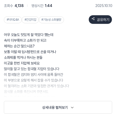
조회수
4,138
영상시간
1:44
2025.10.10
공유하기
#닥터Q&A
#건강지압
#기능성 소화불량
어우 오늘도 맛있게 잘 먹었다 했는데
속이 더부룩하고 소화가 안 되고
체하는 순간 많으시죠?
보통 이럴 때 임시방편으로 손을 따거나
소화제를 먹거나 하시는 분들
이곳을 한번 지압해 보세요
많이들 알고 있는 합곡혈 지압이 있습니다
이 합곡혈은 검지와 엄지 사이에 움푹 들어간
이 부분으로 요렇게 해서 잡을 수가 있습니다
이 혈자리는 소화 기관과 밀접한 관계가 있습니다
음식물 소화를 촉진시켜 주면서도
가스를 배출시켜 주는 효능이 있습니다
뿐만 아니라 피로도 풀어주고
상세내용 펼쳐보기
에너지를 올려주는 효과도 있습니다
두 번째는 내관혈 지압 입니다