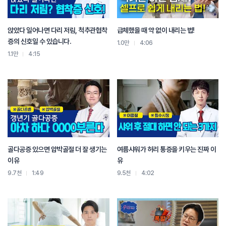
앉았다 일어나면 다리 저림, 척추관협착
급체했을 때 약 없이 내리는 법!
증의 신호일 수 있습니다.
1.0만
4:06
1.1만
4:15
골다공증 있으면 압박골절 더 잘 생기는
여름샤워가 허리 통증을 키우는 진짜 이
이유
유
9.7천
1:49
9.5천
4:02