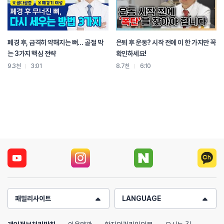
폐경 후, 급격히 약해지는 뼈… 골절 막
은퇴 후 운동? 시작 전에 이 한 가지만 꼭
는 3가지 핵심 전략
확인하세요!
9.3천
3:01
8.7천
6:10
패밀리사이트
LANGUAGE