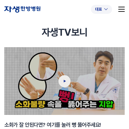
대표
자생TV보니
추천 검색어
#초음파약침
#척추압박골절
#교통사고후유증
#허리디스크
#목디스크
#추나요법
소화가 잘 안된다면? 여기를 눌러 뻥 뚫어주세요!