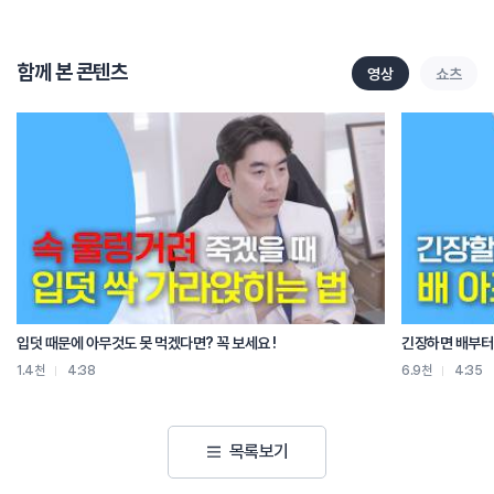
내관혈은 손목 안쪽에 손목 주름에서
손가락 세 마디 정도 떨어진 곳에 위치한 혈자리입니다
내관혈을 자극하게 되면 혈관 미주신경과
함께 본 콘텐츠
영상
쇼츠
교감신경 반사를 활성화시켜줘서
위장 운동이 조절되는 효과를 주기 때문에
소화 불량이 또 개선될 수 있습니다
지압은 어떤 원리일까요?
뭐 일본의 한 연구에서는 지압이 뇌 활동에
어떤 영향을 미치는지를 조사했는데요
그 결과가 아주 흥미롭습니다
지압이 뇌파의 주파수와 진폭을 조절하는데에
긍정적인 영향을 미친다는 거죠
또한 미국의 한 연구팀은 지압이 피부 온도를 상승시키고
혈액순환을 촉진시키는 것을 연구로서 확인을 했습니다
입덧 때문에 아무것도 못 먹겠다면? 꼭 보세요 !
긴장하면 배부터 
지압으로 더부룩한 속을 뻥 뚫리게 할 순 있지만
1.4천
4:38
6.9천
4:35
너무 자주 체하거나 소화가 안 되신다면
식사량이나 속도 조절해 보시거나
병원을 방문해 보십시오
목록보기
자 오늘의 요약
합곡혈, 내관혈 지압은 위장이 안 좋거나