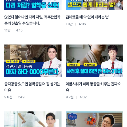
외출 전에는 보온,
취침 전에는 스트레칭,
허리의 예열 3단계 습관입니다.
앉았다 일어나면 다리 저림, 척추관협착
급체했을 때 약 없이 내리는 법!
평소엔 잘 버티던 허리도 기온이 떨어지면 작은 자극에도 다칠 수 있습니다.
증의 신호일 수 있습니다.
1.0만
4:06
겨울은 갑자기 찾아오지만 허리 통증은 미리 준비하면 막을 수 있습니다.
1.1만
4:15
겨울이 오기 전 허리를 따뜻하게 하고 부드럽게 움직이고 조금만 관리해 주세요.
이 작은 습관이 올 겨울 당신의 척추를 지키는 가장 큰 힘이 될 겁니다.
골다공증 있으면 압박골절 더 잘 생기는
여름샤워가 허리 통증을 키우는 진짜 이
이유
유
9.8천
1:49
9.7천
4:02