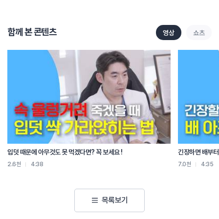
허리 디스크, 협착증 수술이 이력이 있는 분.
아침에 허리가 뻣뻣한 중장년층이라면
이런 날씨에 통증이 갑자기 심해질 수 있습니다.
함께 본 콘텐츠
영상
쇼츠
이걸 막기 위해 꼭 필요한게 바로 허리 예열 습관입니다.
첫 번째 예열 습관은 아침 기상 루틴입니다.
찬 공기 속에서 갑자기 일어나면 허리 근육이 놀라면서 삐끗하기 쉽습니다.
따라서 아침에 눈을 뜨면 바로 일어나지 말고
누운 자세에서 무릎을 세워 좌우로 천천히 흔들기.
많이 할 필요 없이 그 상태에서 엉덩이를 가볍게 들어 주기.
이 두 동작으로 허리 주변 근육을 30초씩 풀어 주세요.
그다음 옆으로 돌아 누운 상태에서
손으로 바닥을 짚고 천천히 일어납니다.
이 짧은 동작만으로도 허리 근육의 긴장이 풀리고
아침 허리 굳은감을 줄일 수 있습니다.
입덧 때문에 아무것도 못 먹겠다면? 꼭 보세요 !
긴장하면 배부터 
두 번째는 외출 전 보온 루틴입니다.
2.6천
4:38
7.0천
4:35
날씨가 추우면 허리 근육 온도가 1~2도 떨어져도
근육 경직이 두 배로 늘어납니다.
그래서 외출 전엔 허리를 따뜻하게 만들어 주는게 중요합니다.
목록보기
찜질팩이나 온열패드로 10분 정도 허리 주변을 덥혀 주세요.
실내에서 가벼운 제자리 걷기나 스트레칭으로