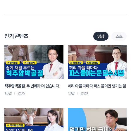
근육 온도를 조금만 올려 줘도
부상 위험이 크게 줄어듭니다.
다음으로 운전하시는 분들은 운전 전에 쿠션으로 허리를 지지하고
엉덩이가 무릎과 같은 높이가 되도록 시트를 높여야
허리 부담을 줄일 수 있습니다.
마지막으로 하루를 마친 저녁에는
인기 콘텐츠
영상
쇼츠
굳어 있던 허리를 풀어주는 쿨다운이 필요합니다.
집에 돌아와 온찜질을 15분 정도 해 주면
근육의 피로가 풀리고 혈액 순환이 좋아집니다.
그리고 잠자기 전에 아침에 해줬던 누워서 무릎을 세우고
좌우로 흔들어 주기 무릎 세우고 엉덩이 들어올리기와 같은 스트레칭을
다시 한번 추천드립니다.
이 동작들을 1분에서 2분씩만 해 주세요.
척추압박골절, 두 번째가 더 쉽습니다.
허리 아플 때마다 파스 붙이면 생기는 일
이건 단순한 스트레칭이 아니라
허리의 순환을 회복시키고 자는 동안 통증이 덜하도록 도와주는
1.6만
2:05
1.3만
2:20
척추 예열 루틴입니다.
다만 주의할 점은이 동작들은 일반적인 경우에는 좋은 동작이지만
동작을 할 때 통증이 발생한다면 현재 본인 상태에 적합한 운동이 아니기 때문에
바로 중단하셔야 합니다.
그렇기 때문에 활동 전에는 준비 운동,