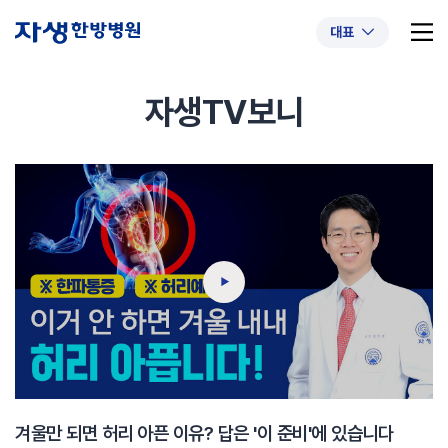
대표
자생TV보니
추천 검색어
#초음파약침
#척추압박골절
#교통사고후유증
#허리디스크
#목디스크
#추나요법
겨울만 되면 허리 아픈 이유? 답은 '이 준비'에 있습니다