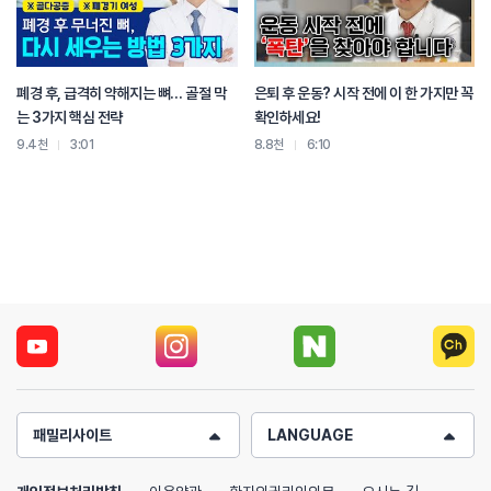
폐경 후, 급격히 약해지는 뼈… 골절 막
은퇴 후 운동? 시작 전에 이 한 가지만 꼭
는 3가지 핵심 전략
확인하세요!
9.4천
3:01
8.8천
6:10
패밀리사이트
LANGUAGE