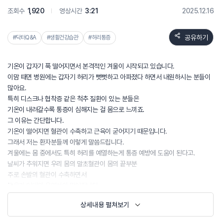
조회수
1,920
영상시간
3:21
2025.12.16
공유하기
#닥터Q&A
#생활건강습관
#허리통증
기온이 갑자기 푹 떨어지면서 본격적인 겨울이 시작되고 있습니다.
이맘 때면 병원에는 갑자기 허리가 뻣뻣하고 아파졌다 하면서 내원하시는 분들이
많아요.
특히 디스크나 협착증 같은 척추 질환이 있는 분들은
기온이 내려갈수록 통증이 심해지는 걸 몸으로 느끼죠.
그 이유는 간단합니다.
기온이 떨어지면 혈관이 수축하고 근육이 굳어지기 때문입니다.
그래서 저는 환자분들께 이렇게 말씀드립니다.
겨울에는 몸 중에서도 특히 허리를 예열하는게 통증 예방에 도움이 된다고.
날씨가 추워지면 우리 몸의 말초혈관이 몸의 끝부분
주로 손발의 혈관이 수축하면서
근육과 인대의 유연성이 떨어집니다.
이때 허리 근육을 갑자기 움직이면
상세내용 펼쳐보기
디스크 주변 조직이 손상되거나 신경이 눌릴 수 있습니다.
특히 평소 허리가 약한 분,