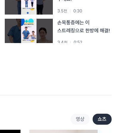
3.5천
0:30
손목통증에는 이
스트레칭으로 한방에 해결!
3.4천
0:52
테니스엘보 자가진단부터
스트레칭까지 1분 안에
정복하기!
3.5천
0:58
누워서 데드버그 할 때, 이
동작 이렇게 하시면
위험합니다!
3.7천
0:56
누워서 떡먹기 말고,
영상
쇼츠
데드버그 해보기~!