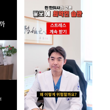
3.4천
0:46
척추측만증 예방하는
chill한 스트레칭
3.4천
0:49
나 혹시 척추측만증일까..?!
40초만에 알아보는
척추측만증 자가진단법!
3.3천
0:41
찌뿌둥한 허리 시원하게
푸는 법!
3.1천
0:50
구부러진 상체 반듯하게 필
수 있는 척추기립근 강화
스트레칭!
2.9천
0:59