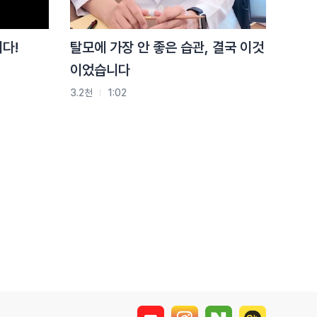
다리 꼬고, 턱 괴는 습관과
구부정한 허리를 가지신
다!
탈모에 가장 안 좋은 습관, 결국 이것
분들은 이 동작을
이었습니다
2.5천
0:45
따라해보세요!
3.2천
1:02
엎드려 눕기로 굽은 등을
펴주는 교정 스트레칭
방법은?!
2.4천
0:54