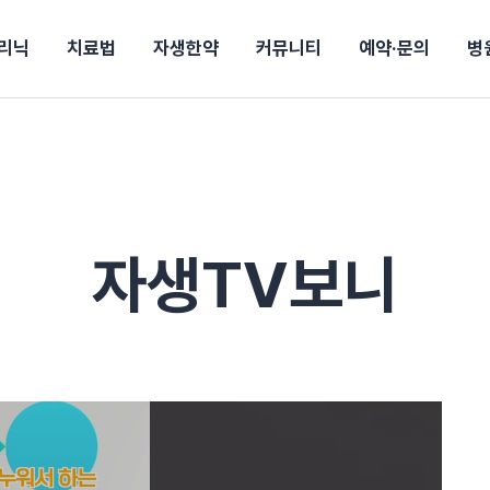
리닉
치료법
자생한약
커뮤니티
예약·문의
병
전
목동
산
울산
10년의 힘
소개
강보험
상담 예약
별
후기
파 약침
턱
진료시간/오시는길
공지사항
신바로메틴
입원 상담
연혁
여성질환
추나요법
무릎
자생도서
자생소식
진료비 안내
산재지정병원
신바로약침·봉침
어깨
건강정보
비급여진료비
고관절
자가테스트
신바로한약
제증
손·
주
해운대
경마비
시지
턱관절장애
월경통
퇴행성관절염
오십견
고관절질환
허리 디스크
손목
송조회
치료·물리치료
MRI·X-ray
자생TV보니
후군
 소화불량
터뷰
산전산후
석회화건염
목 디스크
족저
기 비염
갱년기증후군
무릎 질환
손목
약침
#척추압박골절
#교통사고후유증
#허리디스크
#목디스크
질환 후유증
비염
클리닉
허약증세
엘보·골프엘보
하기
자생TV보니
이벤트