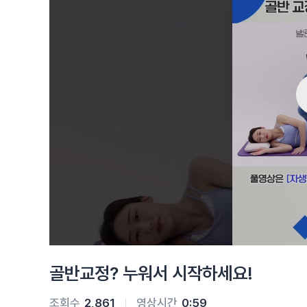
골반교정? 누워서 시작하세요!
조회수
2,861
영상시간
0:59