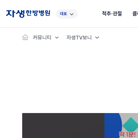
척추·관절
클
대표
대표
강남
광주
노원
대구
대
커뮤니티
자생TV보니
보라매
부산
부천
분당
수원
안
자생스토리
척추·관절
예약·문의
자생한약
커뮤니티
병원소개
클리닉
치료법
허리
척추·관절
자생비수술치료
한약
치료사례
바로 예약
의료진 소개
자생의 길
보약
자생치료 
브랜드 
목
첩약건
전화 
증상
리얼
초음
인천
일산
잠실
창원
천안
청
허리디스크
교통사고후유증
MRI 치료사례
목디스크
안면신
후기메
신경근회복술
자주묻는질문
한약배
도수
척추관협착증
척추압박골절
안면마비 치료사례
거북목증
기능성
후기인
퇴행성디스크
수술후재활
알레르
추천 검색어
#초음파
척추전방전위증
수술후통증증후군
뇌혈관
허리염좌
성장·자세교정
비만 
테니스
자생인 칭찬
건의