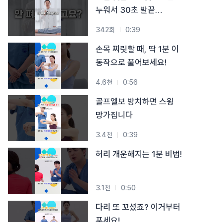
#목디스크
#목디스크
#목디스크
#목디스크
#목디스크
#목디스크
#목디스크
#목디스크
누워서 30초 발끝
#추나요법
#추나요법
#추나요법
#추나요법
#추나요법
#추나요법
#추나요법
#추나요법
스트레칭
342회
0:39
손목 찌릿할 때, 딱 1분 이
동작으로 풀어보세요!
4.6천
0:56
골프엘보 방치하면 스윙
망가집니다
3.4천
0:39
허리 개운해지는 1분 비법!
3.1천
0:50
다리 또 꼬셨죠? 이거부터
푸세요!