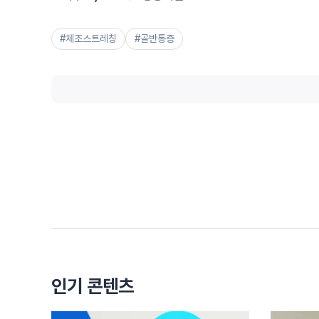
#체조스트레칭
#골반통증
인기 콘텐츠