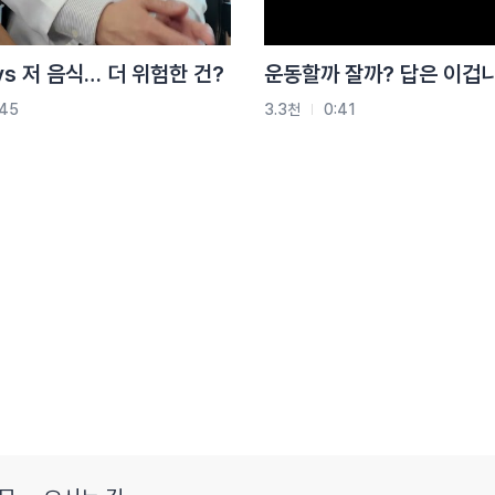
vs 저 음식… 더 위험한 건?
운동할까 잘까? 답은 이겁니
:45
3.3천
0:41