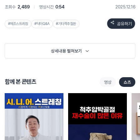
조회수
2,489
영상시간
0:54
2025.12.16
공유하기
#체조스트레칭
#닥터Q&A
#기타척추질환
상세내용 펼쳐보기
함께 본 콘텐츠
영상
쇼츠