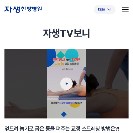
대표
자생TV보니
추천 검색어
#초음파약침
#척추압박골절
#교통사고후유증
#허리디스크
#목디스크
#추나요법
엎드려 눕기로 굽은 등을 펴주는 교정 스트레칭 방법은?!