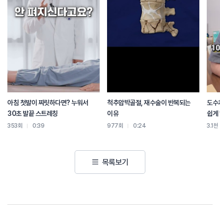
아침 첫발이 찌릿하다면? 누워서
척추압박골절, 재수술이 반복되는
도수치
30초 발끝 스트레칭
이유
쉽게
353회
0:39
977회
0:24
3.1천
목록보기