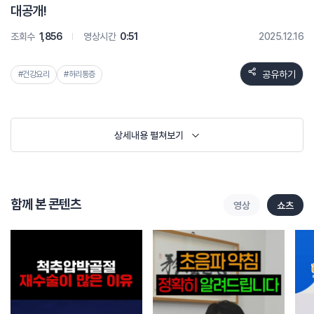
대공개!
조회수
1,856
영상시간
0:51
2025.12.16
공유하기
#건강요리
#허리통증
상세내용 펼쳐보기
함께 본 콘텐츠
영상
쇼츠