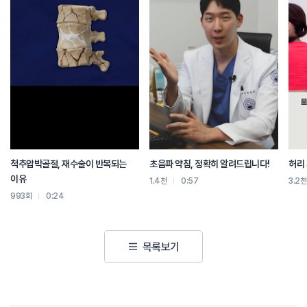
척추압박골절, 재수술이 반복되는
초음파 약침, 정확히 알려드립니다!
허리 
이유
1.4천
0:57
3.2천
993회
0:24
목록보기