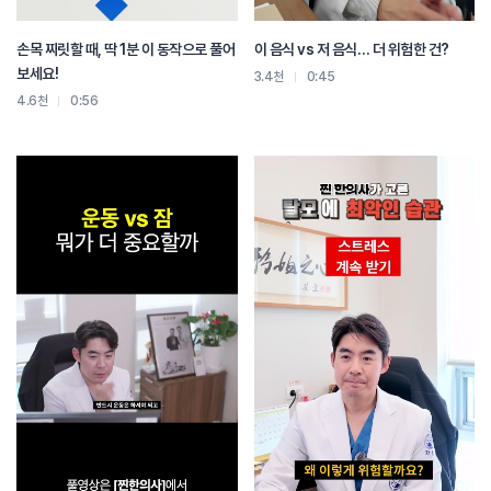
손목 찌릿할 때, 딱 1분 이 동작으로 풀어
이 음식 vs 저 음식… 더 위험한 건?
보세요!
3.4천
0:45
4.6천
0:56