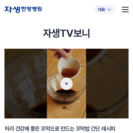
대표
자생TV보니
추천 검색어
#초음파약침
#척추압박골절
#교통사고후유증
#허리디스크
#목디스크
#추나요법
허리 건강에 좋은 꼬막으로 만드는 꼬막밥 간단 레시피