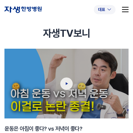
대표
자생TV보니
추천 검색어
#초음파약침
#척추압박골절
#교통사고후유증
#허리디스크
#목디스크
#추나요법
운동은 아침이 좋다? vs 저녁이 좋다?