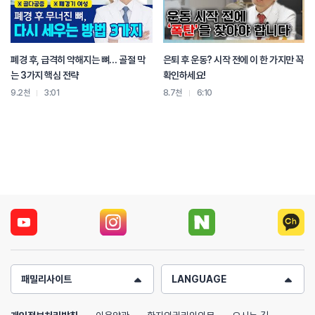
근데 이분 저녁 약속 많다는 얘기는 없네.
난 저녁 약속이 많거든.
저녁에 운동 잘 못 하니까
이제 애매하게 점심 때 운동을 하는 거야.
폐경 후, 급격히 약해지는 뼈… 골절 막
은퇴 후 운동? 시작 전에 이 한 가지만 꼭
이제 근데 아침 저녁 중에 고르라 그러면
는 3가지 핵심 전략
확인하세요!
그런 특성들을 잘 고려했으면 좋겠고
9.2천
3:01
8.7천
6:10
또 사람마다 특성이 있잖아요. 바이오리듬이
아침형 인간이 있고
또 아침에 도저히 잘 못 일어난 사람이 있어.
나 아침에 운동해야지 마음 먹었는데 내일 못 일어나
이러면 도루묵이잖아요.
그러니까 두 번째 조건은 뭐냐면
내가 꾸준히 할 수 있는 걸 선택해라.
어, 내가 아침 운동이 더 오래 할 수 있는지,
저녁 운동을 더 꾸준히 할 수 있는지를 설정해서
그걸로 결정하는 것이 내가 볼 때는 더 도움이 된다.
그래서 운동을 언제 해야 할지는 당신이 알고 있습니다.
음. 내가 볼 때는 아침 저녁 다 힘들어 운동은.
패밀리사이트
LANGUAGE