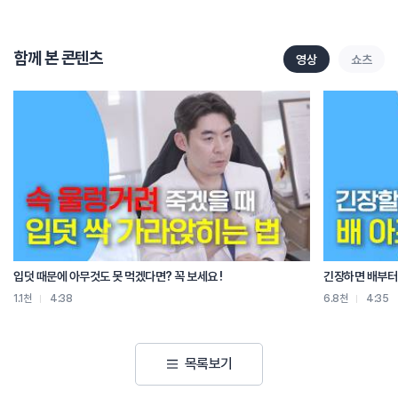
저녁 운동은 좋다는데
퇴근하고 나면 너무 지쳐서 이도저도 하기가 싫습니다.
뭐야?
함께 본 콘텐츠
영상
쇼츠
[웃음]
건강과 체력을 위해서는 도대체 언제 운동하는게 가장 좋을까요?
아, 이거는 진짜 저도 굉장히 많이 고민하고
수많은 변화와 시행 착오를 거쳐 본 겁니다.
저도 아침에도 운동을 해보고 퇴근하고 저녁 운동도 해보고 그랬는데
이제 제 생각에는
아침에 할지 저녁에 할지를 결정하는 데에
두 가지를 고려하면 될 거 같아요. 두 가지.
그중에 첫 번째는 무엇을 위해 운동을 하는가? 주로
어, 무엇을 위해 운동을 하는 거야.
자, 아침은 우리가 거의 공복이잖아.
입덧 때문에 아무것도 못 먹겠다면? 꼭 보세요 !
긴장하면 배부터 
전에 다 배웠지. 우리 뇌 프로그램.
1.1천
4:38
6.8천
4:35
응. 응. 뇌 손에 아무것도 없어.
포도당이 없다고.
그 상태로 운동을 하게 되면 에너지를 써야 되니까
목록보기
오씨 손에 아무것도 쥐여주지 않고 운동을 해.
주머니를 꺼낼 수밖에 없어.