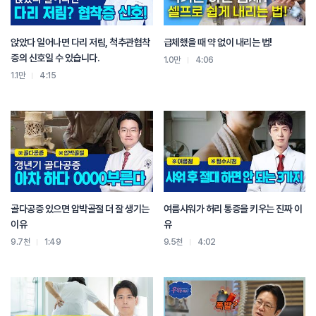
아침에 뭐 30kg밖에 못 들었으면
저녁에 한 50kg 들어.
그러니까 근력 운동을 하기에는 좋지.
앉았다 일어나면 다리 저림, 척추관협착
급체했을 때 약 없이 내리는 법!
그렇지만 상대적으로 하루 동안 먹어 놓은 음식물이
증의 신호일 수 있습니다.
1.0만
4:06
아직 손에 포도당에 주어져 있기 때문에
1.1만
4:15
그걸 다 쓰기 전까지는
지방 연소는 좀 더 뒤로 미뤄지는 순서가 되는 면이 좀 있지.
그리고 이제 운동하고 자야 되잖아.
자려면은 부교감 신경이 활성화돼서 이렇게 자야 되는데
운동을 해 놓으면 이게 확 올라간 상태로 다운이 안 되게 되면
또 잠을 못 자요.
그러니까 저녁 운동을 하더라도 잠자기 한 두세 시간 전에는 운동을 완료를 해야
돼.
완료하고 좀 따뜻한 족욕을 한다든지
골다공증 있으면 압박골절 더 잘 생기는
여름샤워가 허리 통증을 키우는 진짜 이
음악을 듣는 다든지 책을 읽는다든지 하면서
이유
유
좀 릴렉스면서 잠자는게 좋지.
9.7천
1:49
9.5천
4:02
그래서 어떤 목적으로 운동을 하는가?
그래서 나는 언제 운동하게?
점심 시간에.
근데 왜냐면 이 사람도 아침에 너무 피곤하잖아요.
그죠?