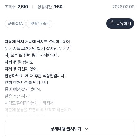
조회수
2,510
영상시간
3:50
2026.03.09
공유하기
#닥터Q&A
#생활건강습관
아침에 할지 저녁에 할지를 결정하는데에
두 가지를 고려하면 될 거 같아요. 두 가지.
자, 오늘 또 한번 뽑고 시작합시다.
이제 뭐 뭘 뽑아도
이제 뭐 자신이 있어.
안녕하세요. 20대 후반 직장인입니다.
한해 한해 나이를 먹다 보니
몸이 예전 같지 않아요.
살은 점점 찌고
체력도 떨어진다는게 느껴져서
최근에 운동을 꾸준히 해 보려고 하는데요.
사람마다 아침 운동이 좋다.
저녁 운동이 좋다 말이 달라서 헷갈립니다.
상세내용 펼쳐보기
아침 운동은 상쾌하다는데
저는 아침에 너무 피곤하고