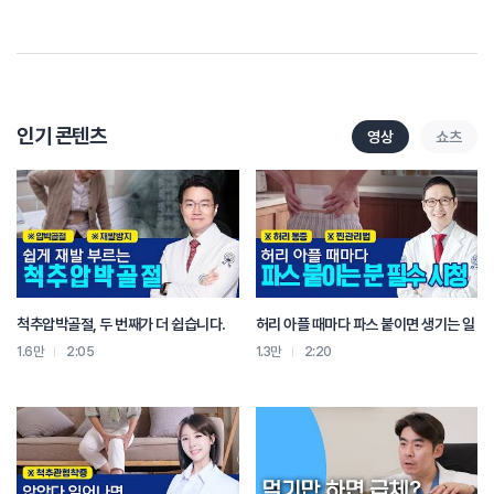
그니까 주머니에서 지방을 꺼내서 태우니까
아침에 하는 운동은 살빠지는 데에 좋아.
그리고 특히 늦잠 자고 아침에 좀 잘 안 깨고
하루가 잘 시작 안 되고 하는 사람들은
아침 운동하면 몸을 활성화시켜 주는 호르몬이 나오니까
하루를 잘 깨우고 싶은 사람은 아침에 운동하면 돼.
인기 콘텐츠
영상
쇼츠
근데 아침에 운동하면은
이제 우리 근육이나 이런 것들에 혈액이 충분히 가 있지 않은 상태이기 때문에
스트레칭이 다 안 되 있는 상태지.
대사도 많이 안 올라와 있고.
그러니까 쉽게 다칠수가 있어.
허리도 수평으로 누워 있다가 방금 막 중력을 맞이한 상태인데
들거나 뛰거나 하게 되면
척추압박골절, 두 번째가 더 쉽습니다.
허리 아플 때마다 파스 붙이면 생기는 일
허리를 다치는 경우도 많고
아침 운동하다가 보통 부상이 많이 생기거든.
1.6만
2:05
1.3만
2:20
그래서 아침에는 부상 염려가 있지만
유산소 운동을 통해서 지방 연소될 가능성이 높고
저녁 운동은 하루 동안 살았으니까 몸이 많이 이제 워밍업이 돼 있는 상태니까
똑같은 근력 운동을 해도 무게를 더 많이 칠 수가 있어.
진짜로 실제로