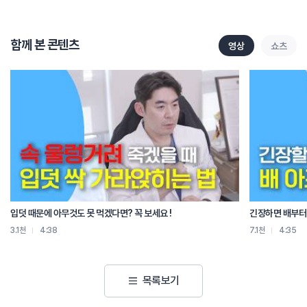
이렇게 한 번씩 급체가 찾아오네요.
약 없이도 금방 내려가는 방법이 있으면
꼭 알려 주세요.
함께 본 콘텐츠
영상
쇼츠
근데 되게 신기한게
이거는 체하는 사람들만 체한다.
맞아요.
급체하는 사람들이 습관적으로 급체를 하고
안 하는 사람들은 안 해.
결국에는 그것도 뇌의 프로그래밍이야.
위장에 어느 정도 부담이 가면
이걸 멈춘다라는 뇌의 프로그램이 되는 사람들은
위장에 멈춰 버리는 쪽으로 가는 거고
그렇게까지 뇌 사인이 안 가는 사람들은 체 안 하는 거야.
그러니까는 하는 사람들이 계속 하니까
입덧 때문에 아무것도 못 먹겠다면? 꼭 보세요 !
긴장하면 배부터 
그게 힘든 거야.
3.1천
4:38
7.1천
4:35
이 사람들이 너무 힘든 거지.
그럴 때 어떻게 하느냐?
채했을 때 내 한의 사니까 딱 먼저 떠오르는게 뭐야?
목록보기
손을 딴다.
손 따는 거 많이 얘기하지.