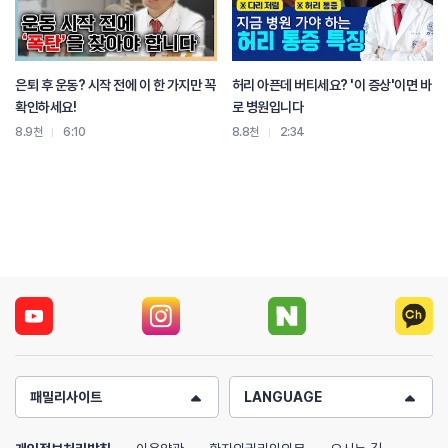
위장의 운동이 활발해지도록 만들어 주는 것이 좋지.
(질문)
그럼 아기들이 이제 배 아프다고 하면
왜 옛날에 엄마들이 이렇게 쓸어주고 했던 게
은퇴 후 운동? 시작 전에 이 한 가지만 꼭
허리 아픈데 버티세요? '이 증상'이면 바
(이진호 병원장)
확인하세요!
로 병원입니다
아, 무조건 효과가 있고
8.9천
6:10
8.8천
2:34
특히 엄마가 쓸어주면 더 효과가 있지.
그건 과학적인 거야.
엄마 손 약손은 너무 과학적인 얘기야.
아무튼 그래.
[웃음]
아무튼 엄마 손이 쓸어주면 제일 효과가 좋지.
엄마 손이 왜 약손인지는
나중에 한번 내가 풀어 줄게.
(질문)
탄산을 좀 마신다고 하면 좀 내려간다 이럴 때도 있잖아요.
(이진호 병원장)
콜라나 사이다를 먹으면 그게 소화제가 아니야.
패밀리사이트
LANGUAGE
그게 들어가서 소화를 시켜 주는게 아니라
그건 뭐 하는 거냐면