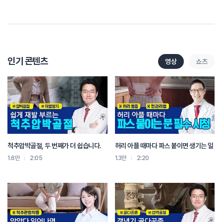
어쨌든 손 끝에는 예민한 신경들이 다 있어.
예. 손끝을 따면서 자극을 주게 되면
그 자극은 어느 곳을 자극하는 것보다
강한 사인이 뇌로 딱 가.
위장 너 잠깐 멈춰라고 사인을 줬던 뇌가
어 씨 뭐야 하면서 충격이 가지.
인기 콘텐츠
영상
쇼츠
그러면서 멈췄던 위가 움직일 수가 있는 거야.
그다음에 뭐 흔히 많이 하잖아.
이런 뭐 손가락살 합곡혈,
뭐 정강이 족삼리혈,
배의 중완혈 이런 것들 지압하라고 하는 건데
이제 위장은여기 횡격막에 딱 걸쳐 있는 거거든.
근데 거기도 근육 덩어리야.
척추압박골절, 두 번째가 더 쉽습니다.
허리 아플 때마다 파스 붙이면 생기는 일
이제 근육이 꿀렁꿀렁꿀렁 하면서
계속 있어야 되는데
1.6만
2:05
1.3만
2:20
꿀렁꿀렁이 갑자기 딱 파업을 해 버린 거지.
이 꿀렁꿀렁을 다시 만들어 주면 되는 거야.
다시 만들어 주는 방법은
직접 방법과 간접 방법이 있어.
직접 방법은 다시 거기 막 문질러 주는 거야.