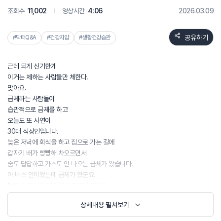
조회수
11,002
영상시간
4:06
2026.03.09
공유하기
#닥터Q&A
#건강지압
#생활건강습관
근데 되게 신기한게
이거는 체하는 사람들만 체한다.
맞아요.
급체하는 사람들이
습관적으로 급체를 하고
오늘도 또 사연이
30대 직장인입니다.
늦은 저녁에 회식을 하고 집으로 가는 길에
갑자기 배가 빵빵해 차오르면서
숨도 답답하고 가스도 안 나오는 급체가 왔습니다.
아 버스 안이었는데 급체가 왔군요.
약도 없고 너무 난감해서 끙끙거리다가
겨우 집에 와서 소화제를 먹었어요.
상세내용 펼쳐보기
저도 젊을 땐 뭘 먹어도 탈이 나거나 하는 법이 잘 없었는데
이젠 좀 과식을 하거나 기름진 음식을 먹으면