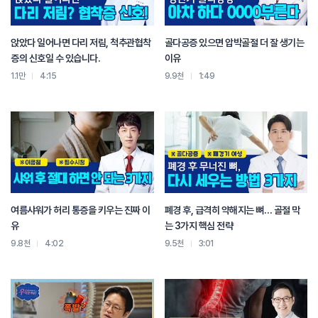
그니까 위장이나 횡격막 부분을 많이 문질러 줘서
다시 움직이게 해주는
특히 이제 위장에 관련된 신경들이 피부에 많이 몰려 있으니까
앉았다 일어나면 다리 저림, 척추관협착
골다공증 있으면 압박골절 더 잘 생기는
배 너무 클로즈업 하면
증의 신호일 수 있습니다.
이유
이걸 올려 있으니까
1.1만
4:15
9.9천
1:49
이 장이 움직이는 방향대로
위 밑에 장이니까
시계 방향으로 요렇게 돌려주면
장이 밑에서 쭉 풀려주면서 위가 또 움직여줄 수 있는
약간 간접 방법이 있을 수가 있고
또 중요한 간접 내가 많이 쓰는 건데
위장이 딱 멈추게 되면 횡격막이 멈추게 되면
뭐 또 멈추냐면 우리 갈비뼈 사이사이에 있는
늑간 근육들도 탁 수축을 해.
여름샤워가 허리 통증을 키우는 진짜 이
폐경 후, 급격히 약해지는 뼈… 골절 막
그런 것들을 풀어 주게 되면
유
는 3가지 핵심 전략
간접적으로 위장의 기능도 근육도 움직이게 돼.
9.8천
4:02
9.5천
3:01
그래서 갈비뼈 이 트렁크를 이렇게 옆으로 눌러 주거나
아니면 내가 찐한의사 채널에서도 여러 번 얘기한 적이 있는데
쇄골 위아래를 두 손가락으로 요렇게 마사지해서
또 제2의 횡격막이라고 하는 이쪽에 또 있거든.
그래서 간접적으로 이 근육들을 풀어주면서