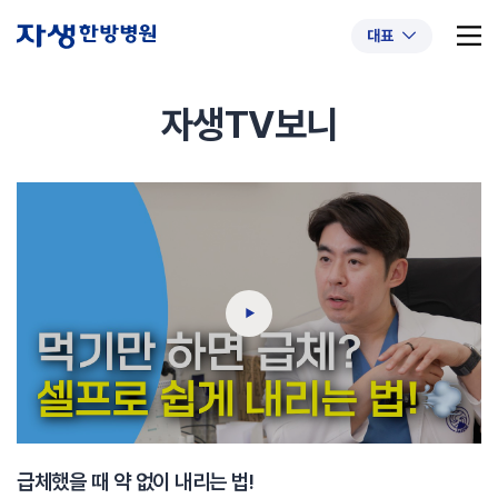
대표
자생TV보니
추천 검색어
#초음파약침
#척추압박골절
#교통사고후유증
#허리디스크
#목디스크
#추나요법
급체했을 때 약 없이 내리는 법!