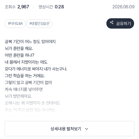
조회수
2,967
영상시간
0:28
2026.06.09
공유하기
#닥터Q&A
#생활건강습관
공복 기간이 어느 정도 있어야지
뇌가 훈련을 해요.
어떤 훈련을 하냐?
내 몸에서 지방이라는 애도
갖다가 에너지로 써야지 내가 사는구나.
그런 학습을 하는 거에요.
그렇지 않고 공복 기간이 없이
계속 에너지를 넣어주면
뇌가 방만해져요.
오예 나는 뭐 지방까지 손 안대어도
주는 거 먹고 살면 되는구나라는
신호를 인지한단 말이에요.
그렇기 때문에 야식은 매우 좋지 않은 시그널을
상세내용 펼쳐보기
우리 뇌에 준다 라는 거를 꼭 인지하시기 바랍니다.