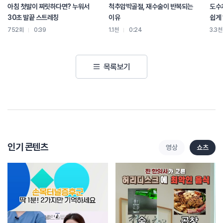
아침 첫발이 찌릿하다면? 누워서
척추압박골절, 재수술이 반복되는
도수치
30초 발끝 스트레칭
이유
쉽게
752회
0:39
1.1천
0:24
3.3천
목록보기
인기 콘텐츠
영상
쇼츠