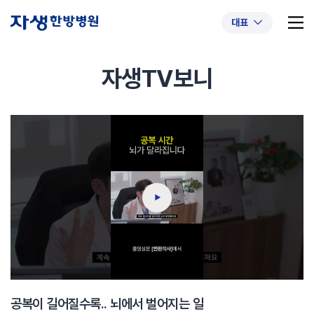
대표
자생TV보니
추천 검색어
#초음파약침
#척추압박골절
#교통사고후유증
#허리디스크
#목디스크
#추나요법
공복이 길어질수록.. 뇌에서 벌어지는 일