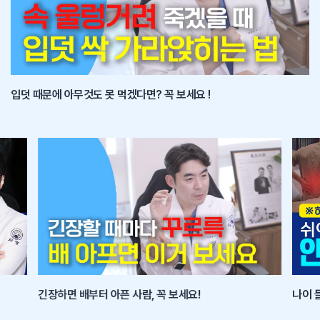
입덧 때문에 아무것도 못 먹겠다면? 꼭 보세요 !
긴장하면 배부터 아픈 사람, 꼭 보세요!
나이 