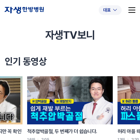
대표
자생TV보니
추천 검색어
#초음파약침
#척추압박골절
인기 동영상
#교통사고후유증
#허리디스크
#목디스크
#추나요법
지만 꼭 확인
척추압박골절, 두 번째가 더 쉽습니다.
허리 아플 
1.6만
2:05
1.3만
2:20