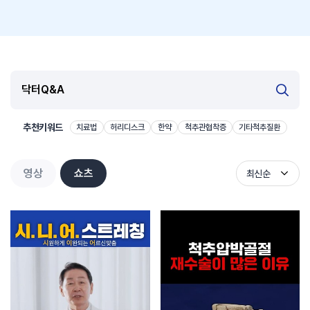
추천키워드
치료법
허리디스크
한약
척추관협착증
기타척추질환
영상
쇼츠
최신순