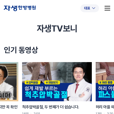
대표
자생TV보니
추천 검색어
#초음파약침
#척추압박골절
인기 동영상
#교통사고후유증
#허리디스크
#목디스크
#추나요법
지만 꼭 확인
척추압박골절, 두 번째가 더 쉽습니다.
허리 아플 
1.6만
2:05
1.3만
2:20