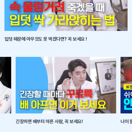
입덧 때문에 아무것도 못 먹겠다면? 꼭 보세요 !
긴장하면 배부터 아픈 사람, 꼭 보세요!
나이 