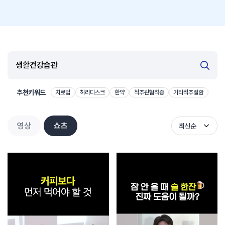
추천키워드
치료법
허리디스크
한약
척추관협착증
기타척추질환
영상
쇼츠
최신순