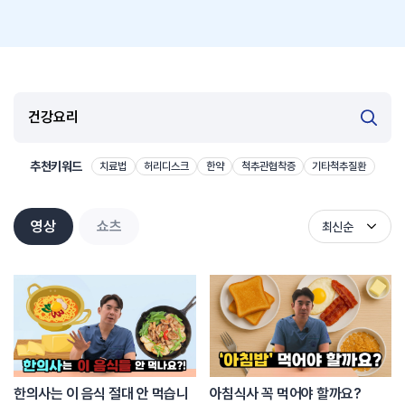
추천키워드
치료법
허리디스크
한약
척추관협착증
기타척추질환
영상
쇼츠
최신순
한의사는 이 음식 절대 안 먹습니
아침식사 꼭 먹어야 할까요?