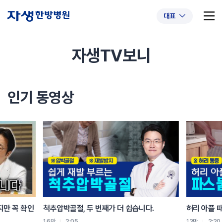
대표
자생TV보니
추천 검색어
#초음파약침
#척추압박골절
인기 동영상
#교통사고후유증
#허리디스크
#목디스크
#추나요법
지만 꼭 확인
척추압박골절, 두 번째가 더 쉽습니다.
허리 아플 
1.6만
2:05
1.3만
2:20