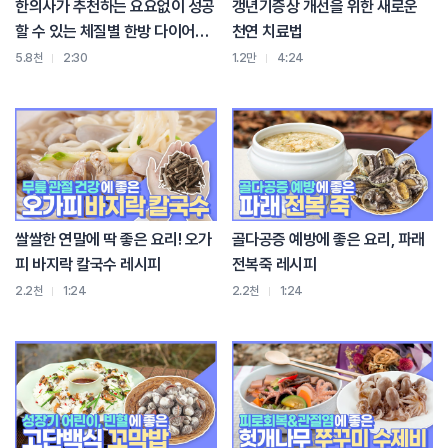
한의사가 추천하는 요요없이 성공
갱년기증상 개선을 위한 새로운
할 수 있는 체질별 한방 다이어트
천연 치료법
방법!
5.8천
2:30
1.2만
4:24
쌀쌀한 연말에 딱 좋은 요리! 오가
골다공증 예방에 좋은 요리, 파래
피 바지락 칼국수 레시피
전복죽 레시피
2.2천
1:24
2.2천
1:24