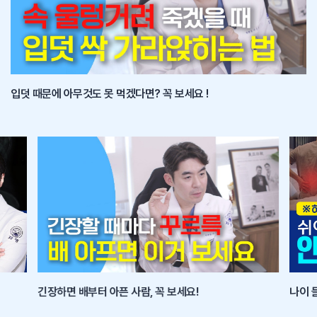
입덧 때문에 아무것도 못 먹겠다면? 꼭 보세요 !
긴장하면 배부터 아픈 사람, 꼭 보세요!
나이 