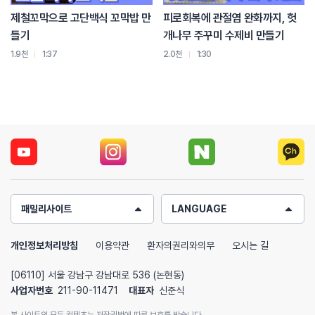
제철꼬막으로 고단백식 꼬막밥 만
피로회복에 관절염 완화까지, 헛
들기
개나무 주꾸미 수제비 만들기
1.9천
1:37
2.0천
1:30
패밀리사이트
LANGUAGE
개인정보처리방침
이용약관
환자의권리와의무
오시는 길
[06110] 서울 강남구 강남대로 536 (논현동)
사업자번호
211-90-11471
대표자
신준식