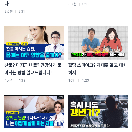
다!
6.7천
3:15
2.6천
3:31
찬물? 미지근한 물? 건강하게 물
혈당 스파이크? 제대로 알고 대비
마시는 방법 알려드립니다!
하자!
4.4천
1:39
1.0만
4:23