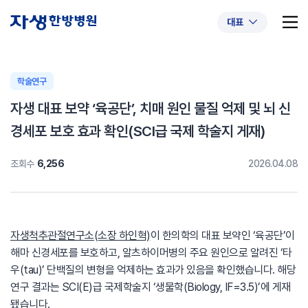
대표
학술연구
자생 대표 보약 ‘육공단’, 치매 원인 물질 억제 및 뇌 신
추천 검색어
#초음파약침
#척추압박골절
경세포 보호 효과 확인(SCI급 국제 학술지 게재)
#교통사고후유증
#허리디스크
#목디스크
조회수
6,256
2026.04.08
#추나요법
자생척추관절연구소(소장 하인혁)
이 한의학의 대표 보약인 ‘육공단’이
해마 신경세포를 보호하고, 알츠하이머병의 주요 원인으로 알려진 ‘타
우(tau)’ 단백질의 변형을 억제하는 효과가 있음을 확인했습니다. 해당
연구 결과는 SCI(E)급 국제학술지 ‘생물학(Biology, IF=3.5)’에 게재
됐습니다.