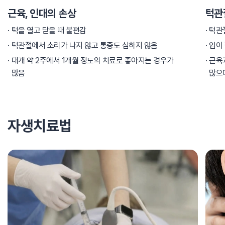
근육, 인대의 손상
턱관
턱을 열고 닫을 때 불편감
턱관
턱관절에서 소리가 나지 않고 통증도 심하지 않음
입이 
대개 약 2주에서 1개월 정도의 치료로 좋아지는 경우가
근육
많음
많으
자생치료법