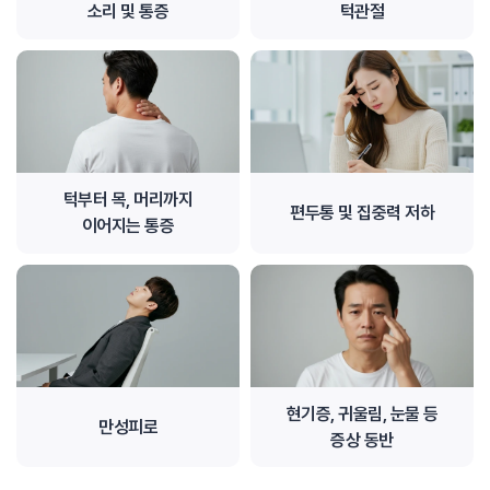
소리 및 통증
턱관절
턱부터 목, 머리까지
편두통 및 집중력 저하
이어지는 통증
현기증, 귀울림, 눈물 등
만성피로
증상 동반