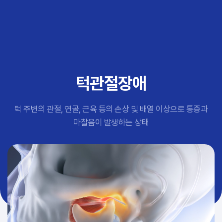
추천 검색어
#초음파약침
#척추압박골절
#교통사고후유증
#허리디스크
#목디스크
턱관절장애
#추나요법
턱 주변의 관절, 연골, 근육 등의 손상 및 배열 이상으로 통증과
마찰음이 발생하는 상태