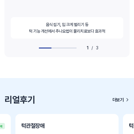
음식 씹기, 입 크게 벌리기 등
턱 기능 개선에서 추나요법이 물리치료보다 효과적
1
/
3
리얼후기
더보기
턱관절장애
턱
사례