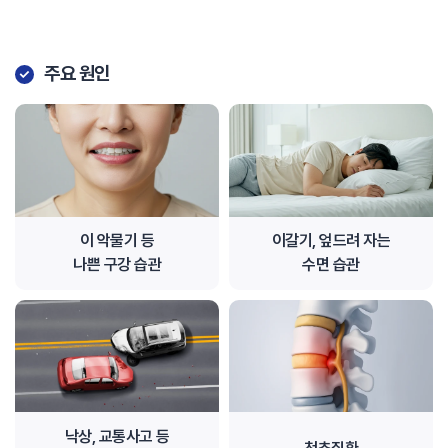
주요 원인
이 악물기 등
이갈기, 엎드려 자는
나쁜 구강 습관
수면 습관
낙상, 교통사고 등