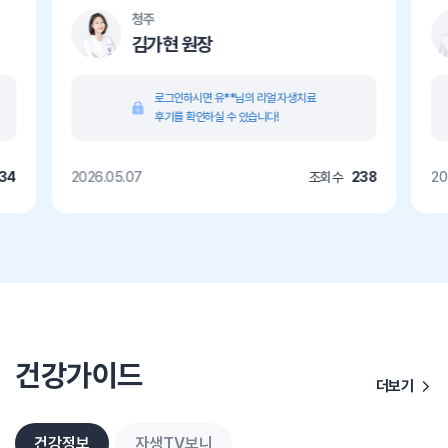
청주
김가현 원장
로그인하시면 유**님의 리얼 자생치료
후기를 확인하실 수 있습니다!
34
2026.05.07
조회수
238
20
건강가이드
더보기
건강정보
자생TV보니