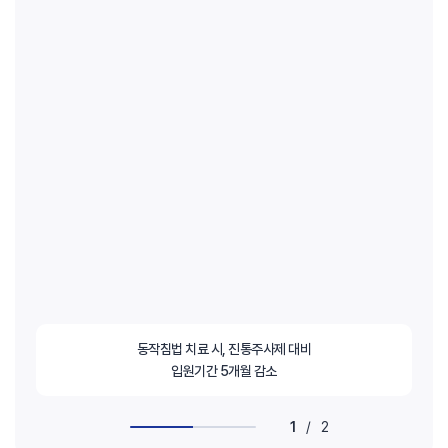
동작침법 치료 시, 진통주사제 대비
입원기간 5개월 감소
1
/
2