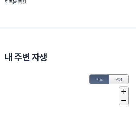
회복을 촉진
내 주변 자생
지도
위성