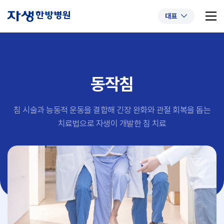
대표
동작침
추천 검색어
#초음파약침
#척추압박골절
침 시술과 능동적 운동을 결합해 긴장 완화와 관절 회복을 돕는
#교통사고후유증
#허리디스크
#목디스크
치료법으로 자생이 개발한 침 치료
#추나요법