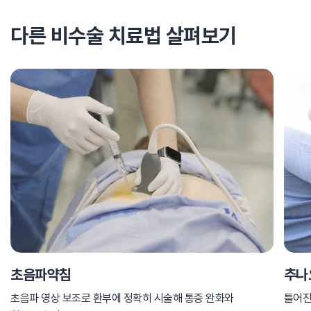
다른 비수술 치료법 살펴보기
초음파약침
추나
초음파 영상 보조로 환부에 정확히 시술해 통증 완화와
틀어진