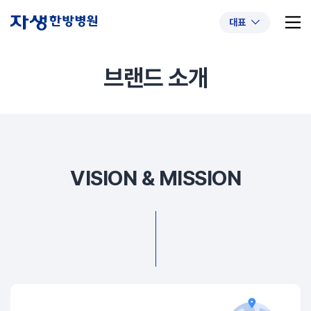
대표
브랜드 소개
추천 검색어
#초음파약침
#척추압박골절
#교통사고후유증
#허리디스크
#목디스크
VISION & MISSION
#추나요법