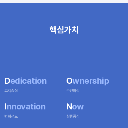
핵심가치
D
edication
O
wnership
고객중심
주인의식
I
nnovation
N
ow
변화선도
실행중심