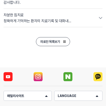
큰 강점은 뛰어난 공감력이었습니다. 단순히 증상을 듣고
감사합니다.
판단하는 것이 아니라, 환자가 느끼는 불안과 불편함까지 함께
이해해 주시는 듯한 태도 덕분에 자연스럽게 마음이 놓였습니다.
차분한 침치료
치료 과정에 대한 설명도 차분하고 이해하기 쉽게 해주셔서,
정확하게 기억하는 환자의 치료기록 및 대화내용
불필요한 걱정 없이 치료에 집중할 수 있었습니다. 원장님이
마음까지 의지하게 되는 한의사입니다.
자리를 비우신 날에도 진료의 흐름이 끊기지 않고 안정적으로
느껴졌던 것은 강예현 선생님의 꼼꼼함과 책임감
덕분이었습니다. 짧은 진료 시간이었음에도 환자를 충분히
의료진 목록보기
이해하려는 진심이 느껴졌고, 그 배려 하나하나가 큰 위로가
되었습니다. 차분한 진료와 따뜻한 공감으로 환자들에게 큰 힘이
되어주셔서 감사드립니다.
패밀리사이트
LANGUAGE