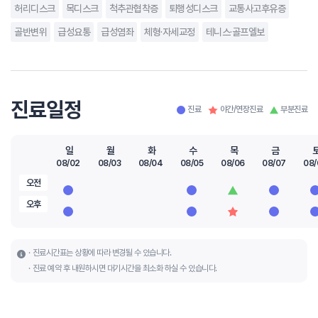
허리디스크
목디스크
척추관협착증
퇴행성디스크
교통사고후유증
골반변위
급성요통
급성염좌
체형·자세교정
테니스·골프엘보
진료일정
진료
야간/연장진료
부분진료
일
월
화
수
목
금
08/02
08/03
08/04
08/05
08/06
08/07
08/
오전
오후
진료시간표는 상황에 따라 변경될 수 있습니다.
진료 예약 후 내원하시면 대기시간을 최소화 하실 수 있습니다.