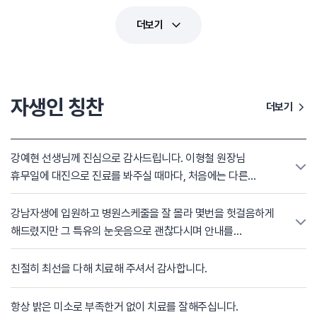
더보기
자생인 칭찬
더보기
강예현 선생님께 진심으로 감사드립니다. 이형철 원장님
휴무일에 대진으로 진료를 봐주실 때마다, 처음에는 다른
선생님이시라 낯설기도 했지만 진료를 받을수록 깊은 신뢰와
편안함을 느낄 수 있었습니다. 강예현 선생님께서는 언제나
강남자생에 입원하고 병원스케줄을 잘 몰라 몇번을 헛걸음하게
차분하고 안정된 태도로 환자를 맞이해 주셨습니다. 복잡한
해드렸지만 그 특유의 눈웃음으로 괜찮다시며 안내를
설명이나 급한 분위기 없이, 환자의 상태를 하나하나 꼼꼼하게
해주셨습니다. 꽤나 긴 기간 진료를 해주시는 동안 환자를
확인해 주시는 모습에서 진료에 대한 진정성과 세심함이
참으로 편안하게 대해주셨습니다... 가끔 오가며 뵐때마다
친절히 최선을 다해 치료해 주셔서 감사합니다.
느껴졌습니다. 작은 증상 하나도 가볍게 넘기지 않고 귀 기울여
반갑게 맞아 주시고 환자의 안부를 물어 주시는 고마운
들어주시는 모습이 특히 인상 깊었습니다. 또한 선생님의 가장
선생님입니다~~^^
항상 밝은 미소로 부족한거 없이 치료를 잘해주십니다.