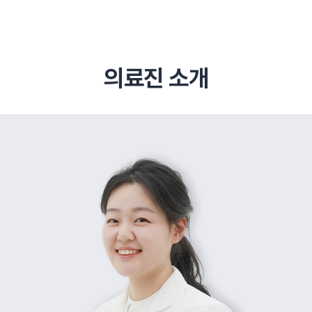
의료진 소개
추천 검색어
#초음파약침
#척추압박골절
#교통사고후유증
#허리디스크
#목디스크
#추나요법