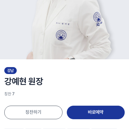
강남
강예현
원장
칭찬
7
칭찬하기
바로예약