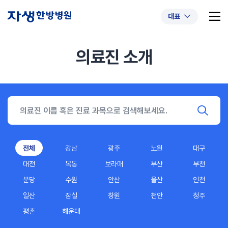
대표
의료진 소개
추천 검색어
#초음파약침
#척추압박골절
#교통사고후유증
#허리디스크
#목디스크
#추나요법
전체
강남
광주
노원
대구
대전
목동
보라매
부산
부천
분당
수원
안산
울산
인천
일산
잠실
창원
천안
청주
평촌
해운대