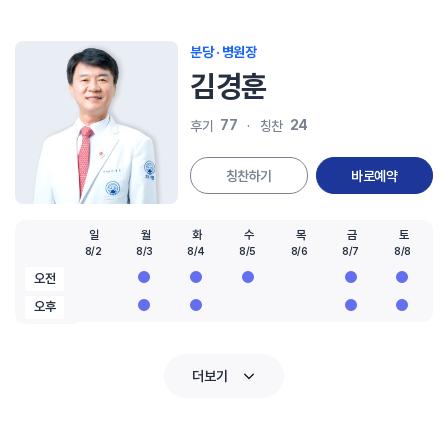
분당 · 병원장
김경훈
77
24
후기
칭찬
칭찬하기
바로예약
일
월
화
수
목
금
토
8/2
8/3
8/4
8/5
8/6
8/7
8/8
오전
오후
더보기