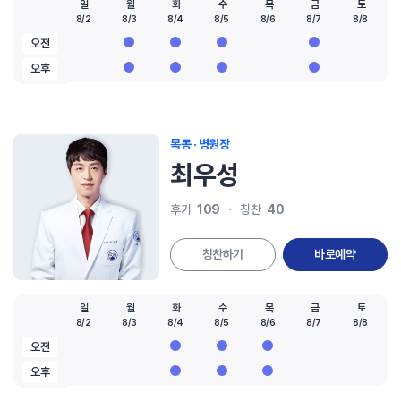
일
월
화
수
목
금
토
8/2
8/3
8/4
8/5
8/6
8/7
8/8
오전
오후
목동 · 병원장
최우성
109
40
후기
칭찬
칭찬하기
바로예약
일
월
화
수
목
금
토
8/2
8/3
8/4
8/5
8/6
8/7
8/8
오전
오후