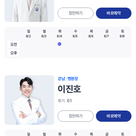
칭찬하기
바로예약
일
월
화
수
목
금
토
8/2
8/3
8/4
8/5
8/6
8/7
8/8
오전
오후
강남 · 병원장
이진호
61
후기
칭찬하기
바로예약
일
월
화
수
목
금
토