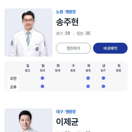
노원 · 병원장
송주현
38
25
후기
칭찬
칭찬하기
바로예약
일
월
화
수
목
금
토
8/2
8/3
8/4
8/5
8/6
8/7
8/8
오전
오후
대구 · 병원장
이제균