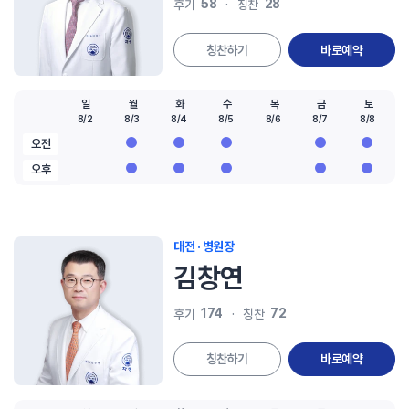
58
28
후기
칭찬
칭찬하기
바로예약
일
월
화
수
목
금
토
8/2
8/3
8/4
8/5
8/6
8/7
8/8
오전
오후
대전 · 병원장
김창연
174
72
후기
칭찬
칭찬하기
바로예약