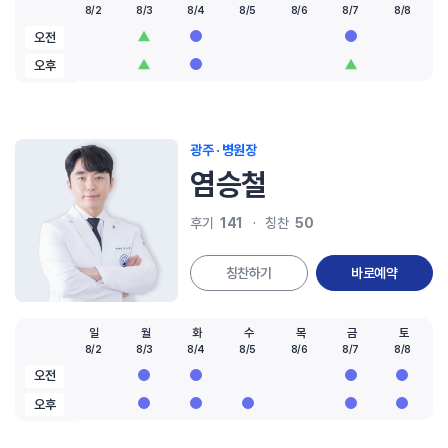
8/2
8/3
8/4
8/5
8/6
8/7
8/8
오전
오후
광주 · 병원장
염승철
141
50
후기
칭찬
칭찬하기
바로예약
일
월
화
수
목
금
토
8/2
8/3
8/4
8/5
8/6
8/7
8/8
오전
오후