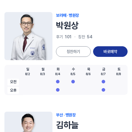
보라매 · 병원장
박원상
101
54
후기
칭찬
칭찬하기
바로예약
일
월
화
수
목
금
토
8/2
8/3
8/4
8/5
8/6
8/7
8/8
오전
오후
부산 · 병원장
김하늘