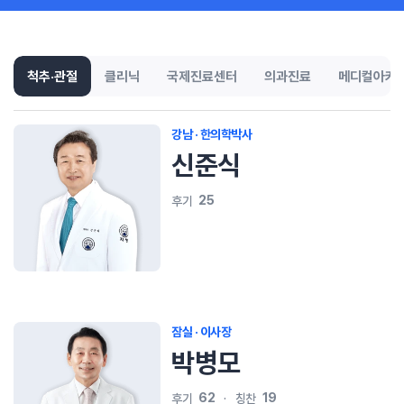
척추·관절
클리닉
국제진료센터
의과진료
메디컬아카
강남 · 한의학박사
신준식
25
후기
잠실 · 이사장
박병모
62
19
후기
칭찬