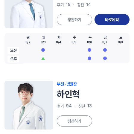
18
14
후기
칭찬
칭찬하기
바로예약
일
월
화
수
목
금
토
8/2
8/3
8/4
8/5
8/6
8/7
8/8
오전
오후
부천 · 병원장
하인혁
94
13
후기
칭찬
칭찬하기