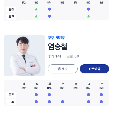
8/2
8/3
8/4
8/5
8/6
8/7
8/8
오전
오후
광주 · 병원장
염승철
141
50
후기
칭찬
칭찬하기
바로예약
일
월
화
수
목
금
토
8/2
8/3
8/4
8/5
8/6
8/7
8/8
오전
오후