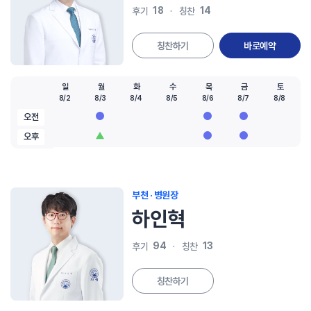
18
14
후기
칭찬
칭찬하기
바로예약
일
월
화
수
목
금
토
8/2
8/3
8/4
8/5
8/6
8/7
8/8
오전
오후
부천 · 병원장
하인혁
94
13
후기
칭찬
칭찬하기