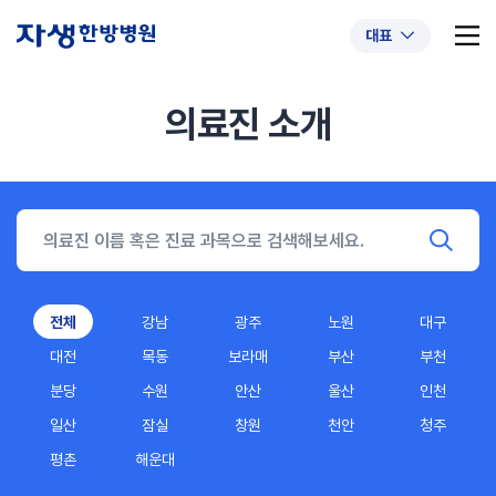
대표
의료진 소개
추천 검색어
#초음파약침
#척추압박골절
#교통사고후유증
#허리디스크
#목디스크
#추나요법
전체
강남
광주
노원
대구
대전
목동
보라매
부산
부천
분당
수원
안산
울산
인천
일산
잠실
창원
천안
청주
평촌
해운대