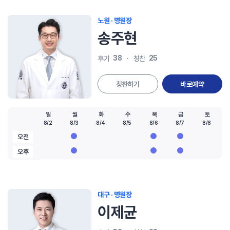
노원 · 병원장
송주현
38
25
후기
칭찬
칭찬하기
바로예약
일
월
화
수
목
금
토
8/2
8/3
8/4
8/5
8/6
8/7
8/8
오전
오후
대구 · 병원장
이제균