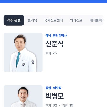
척추·관절
클리닉
국제진료센터
의과진료
메디컬아카
강남 · 한의학박사
신준식
25
후기
잠실 · 이사장
박병모
62
19
후기
칭찬