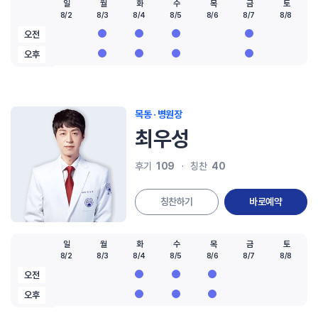
일
월
화
수
목
금
토
8/2
8/3
8/4
8/5
8/6
8/7
8/8
오전
오후
목동 · 병원장
최우성
109
40
후기
칭찬
칭찬하기
바로예약
일
월
화
수
목
금
토
8/2
8/3
8/4
8/5
8/6
8/7
8/8
오전
오후