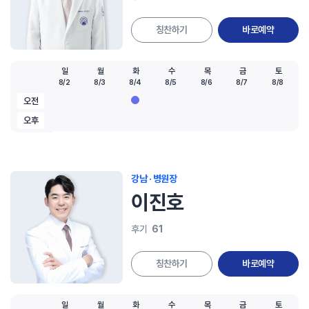
칭찬하기
바로예약
일
월
화
수
목
금
토
8/2
8/3
8/4
8/5
8/6
8/7
8/8
오전
오후
강남 · 병원장
이진호
61
후기
칭찬하기
바로예약
일
월
화
수
목
금
토