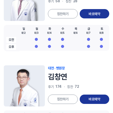
58
28
후기
칭찬
칭찬하기
바로예약
일
월
화
수
목
금
토
8/2
8/3
8/4
8/5
8/6
8/7
8/8
오전
오후
대전 · 병원장
김창연
174
72
후기
칭찬
칭찬하기
바로예약