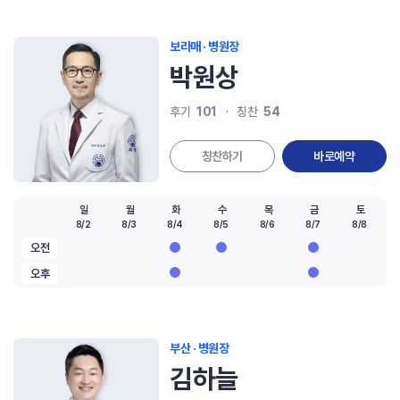
보라매 · 병원장
박원상
101
54
후기
칭찬
칭찬하기
바로예약
일
월
화
수
목
금
토
8/2
8/3
8/4
8/5
8/6
8/7
8/8
오전
오후
부산 · 병원장
김하늘