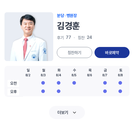
분당 · 병원장
김경훈
77
24
후기
칭찬
칭찬하기
바로예약
일
월
화
수
목
금
토
8/2
8/3
8/4
8/5
8/6
8/7
8/8
오전
오후
더보기