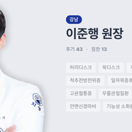
강남
이준행
원장
후기
43
칭찬
13
허리디스크
목디스크
척추전방전위증
일자목증
고관절통증
무릎관절질환
안면신경마비
기능성 소화