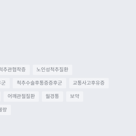
척추관협착증
노인성척추질환
후군
척추수술후통증증후군
교통사고후유증
어깨관절질환
월경통
보약
불량