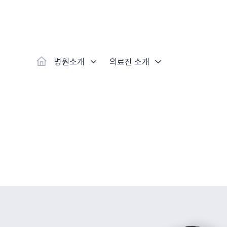
대표
강남
광주
노원
대구
대
보라매
부산
부천
분당
수원
안
자생스토리
척추·관절
예약·문의
자생한약
커뮤니티
병원소개
클리닉
치료법
허리
척추·관절
자생비수술치료
한약
치료사례
바로 예약
의료진 소개
자생의 길
보약
자생치료 
브랜드 
목
첩약건
전화 
증상
리얼
초음
인천
일산
잠실
창원
천안
청
허리디스크
교통사고후유증
MRI 치료사례
목디스크
안면신
후기메
병원소개
의료진 소개
신경근회복술
자주묻는질문
한약배
도수
척추관협착증
척추압박골절
안면마비 치료사례
거북목증
기능성
후기인
퇴행성디스크
수술후재활
알레르
추천 검색어
#초음파
척추전방전위증
수술후통증증후군
뇌혈관
허리염좌
성장·자세교정
비만 
테니스
자생인 칭찬
건의