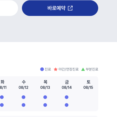
바로예약
진료
야간/연장진료
부분진료
화
수
목
금
토
8/11
08/12
08/13
08/14
08/15