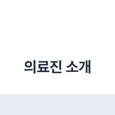
전
목동
산
울산
10년의 힘
소개
강보험
상담 예약
별
후기
파 약침
턱
진료시간/오시는길
공지사항
신바로메틴
입원 상담
연혁
여성질환
추나요법
무릎
자생도서
자생소식
진료비 안내
산재지정병원
신바로약침·봉침
어깨
건강정보
비급여진료비
고관절
자가테스트
신바로한약
제증
손·
주
해운대
경마비
시지
턱관절장애
월경통
퇴행성관절염
오십견
고관절질환
허리 디스크
손목
송조회
치료·물리치료
MRI·X-ray
후군
 소화불량
터뷰
산전산후
석회화건염
목 디스크
족저
기 비염
갱년기증후군
무릎 질환
손목
약침
#척추압박골절
#교통사고후유증
#허리디스크
#목디스크
질환 후유증
비염
의료진 소개
클리닉
허약증세
엘보·골프엘보
하기
자생TV보니
이벤트