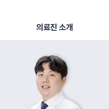
의료진 소개
추천 검색어
#초음파약침
#척추압박골절
#교통사고후유증
#허리디스크
#목디스크
#추나요법