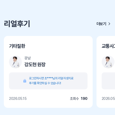
리얼후기
더보기
기타질환
교통사
강남
강도현 원장
로그인하시면 초****님의 리얼 자생치료
후기를 확인하실 수 있습니다!
2026.05.15
조회수
190
2026.05