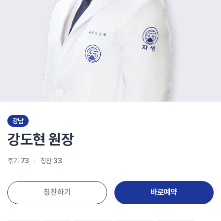
강남
강도현
원장
후기
73
칭찬
33
칭찬하기
바로예약