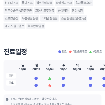
허리디스크
목디스크
척추관협착증
퇴행성디스크
일자목증후군
척추수술후통증증후군
교통사고후유증
급성염좌
만성통증
스포츠손상
무릎관절질환
어깨관절질환
소관절질환(손·발 등)
테니스·골프엘보
척추압박골절
진료일정
진료
야간/연장진료
부분진료
일
월
화
수
목
금
08/02
08/03
08/04
08/05
08/06
08/07
08/
오전
오후
진료시간표는 상황에 따라 변경될 수 있습니다.
진료 예약 후 내원하시면 대기시간을 최소화 하실 수 있습니다.