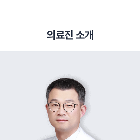
의료진 소개
추천 검색어
#초음파약침
#척추압박골절
#교통사고후유증
#허리디스크
#목디스크
#추나요법