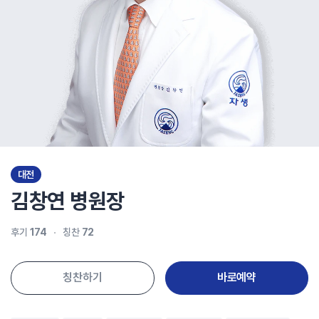
대전
김창연
병원장
후기
174
칭찬
72
칭찬하기
바로예약