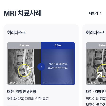
MRI 치료사례
더보기
허리디스크
허리디스크
Before
After
Befor
대전 · 김창연 병원장
대전 · 김창연
허리와 양쪽 다리의 심한 통증
엉덩이의 왼쪽
보행이 불가한