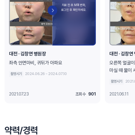
대전 · 김창연 병원장
대전 · 김창연
좌측 안면마비, 귀뒤가 아파요
오른쪽 얼굴이
마실 때 물이
촬영시기
2024.06.26 ~ 2024.07.10
촬영시기
2021.
2021.07.23
조회수
901
2021.06.11
약력/경력