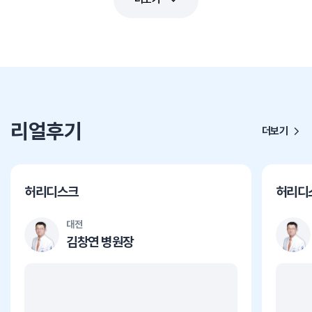
리얼후기
더보기
허리디스크
허리디
대전
김창연 병원장