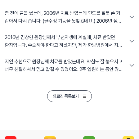
좀 전에 글을 썼는데, 2006년 치료 받았는데 연도를 잘못 쓴 거
같아서 다시 씁니다. (글수정 기능을 못찾겠네요.) 2006년 심한
디스크로 소변도 못봤는데, 김창연 원장님의 도움으로 다
나았습니다. 지금까지 재발없구요 모두 허리 건강하세용~
2016년 김창연 원장님께서 부천자생에 계실때, 치료 받았던
환자입니다. 수술해야 한다고 하셨지만, 제가 한방병원에서 치료
해보고 안되면 수술할 거라고 했더니, 원장님께서 그럼 같이
고쳐보자고 하셨었는데, 2026년까지 재발이 없네요 ^^
지인 추천으로 원장님께 치료를 받았는데요, 약침도 잘 놓으시고
시키는대로 6개월 약 먹고, 추나는 못하고, 봉침은 주 1~2회씩
너무 친절하셔서 믿고 맡길 수 있었어요. 2주 입원하는 동안 많이
2달 맞았고, 입원은 안했더랬습니다. 그리고 1년 후에 약 한두번
도움됐어요. 감사합니다!
먹는게 좋다고 하셔서 먹구요. 저는 전적으로 원장님과 자생의
약을 믿었기 때문에 약발이 더 잘 들었나 생각합니다. ㅎㅎ
의료진 목록보기
무엇보다도 군더더기 없는 치료와 짧고 강한 위로의 말씀이
고마웠었습니다. 얼마전에 친하게 지내는 동료가 4, 5번
디스크가 생겨서 병가를 냈는데, 원장님 생각이 나서 글
적습니다. 동료가 선생님 소개를 해달라는데, 동료는 일산에
살아서 일산자생한방병원으로 다녀야 할 거 같네요. 원장님 계신
곳으로 가라고 하면 좋은뎅..... ^^ 2026년에 복 많이 받으시고,