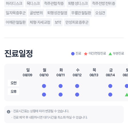
허리디스크
목디스크
척추관협착증
퇴행성디스크
척추전방전위증
일자목증후군
골반변위
퇴행성관절염
무릎관절질환
오십견
어깨관절질환
체형·자세교정
보약
만성피로증후군
진료일정
진료
야간/연장진료
부분진료
일
월
화
수
목
금
08/09
08/10
08/11
08/12
08/13
08/14
08/
오전
오후
진료시간표는 상황에 따라 변경될 수 있습니다.
진료 예약 후 내원하시면 대기시간을 최소화 하실 수 있습니다.