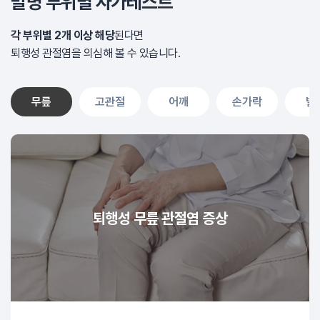
발병 부위별 자가테스트
각 부위별 2개 이상 해당
된다면
퇴행성 관절염을 의심해 볼 수 있습니다.
무릎
고관절
어깨
손가락
발
퇴행성 무릎 관절염 증상