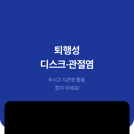
추천 검색어
#초음파약침
#척추압박골절
#교통사고후유증
#허리디스크
#목디스크
퇴행성
#추나요법
디스크·관절염
쑤시고 시큰한 통증,
참지 마세요!