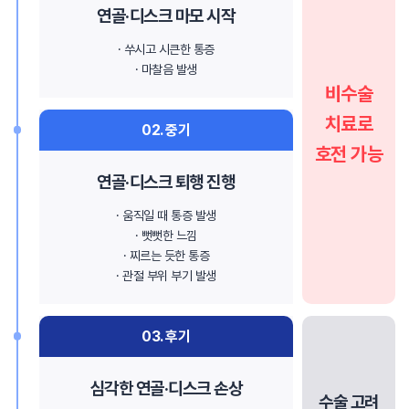
연골·디스크 마모 시작
· 쑤시고 시큰한 통증
· 마찰음 발생
비수술
치료로
02. 중기
호전 가능
연골·디스크 퇴행 진행
· 움직일 때 통증 발생
· 뻣뻣한 느낌
· 찌르는 듯한 통증
· 관절 부위 부기 발생
03. 후기
심각한 연골·디스크 손상
수술 고려