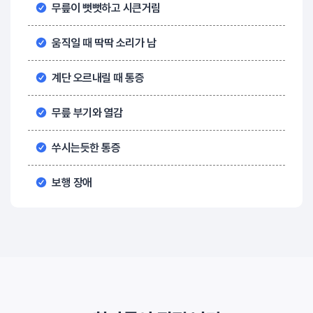
무릎이 뻣뻣하고 시큰거림
움직일 때 딱딱 소리가 남
계단 오르내릴 때 통증
무릎 부기와 열감
쑤시는듯한 통증
보행 장애