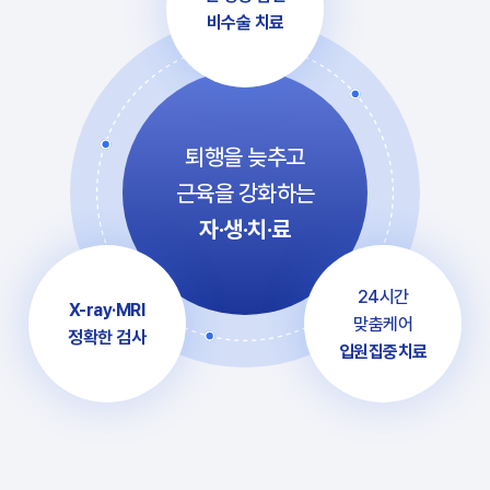
비수술 치료
퇴행을 늦추고
근육을 강화하는
자·생·치·료
24시간
X-ray·MRI
맞춤케어
정확한 검사
입원집중치료