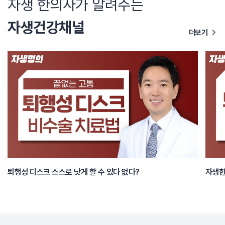
자생 한의사가 알려주는
자생건강채널
더보기
퇴행성 디스크 스스로 낫게 할 수 있다 없다?
자생한