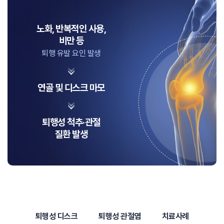
노화, 반복적인 사용,
비만 등
퇴행 유발 요인 발생
연골 및 디스크 마모
퇴행성 척추·관절
질환 발생
퇴행성 디스크
퇴행성 관절염
치료사례