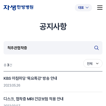
대표
공지사항
추천 검색어
#초음파약침
#척추압박골절
#교통사고후유증
#허리디스크
#목디스크
#추나요법
전체
총
3
건
KBS 아침마당 '목요특강' 방송 안내
2023.05.26
디스크, 협착증 MRI 건강보험 적용 안내