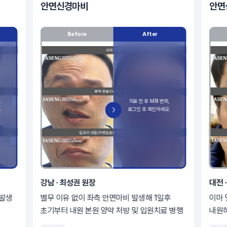
안면신경마비
안면
Before
After
강남 · 최성권 원장
대전 
 발생
별무 이유 없이 좌측 안면마비 발생해 1일후
이마 
초기부터 내원 본원 양약 처방 및 입원치료 병행
내원