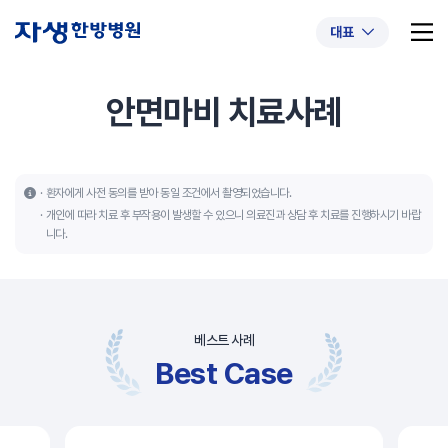
대표
안면마비 치료사례
추천 검색어
#초음파약침
#척추압박골절
환자에게 사전 동의를 받아 동일 조건에서 촬영되었습니다.
개인에 따라 치료 후 부작용이 발생할 수 있으니 의료진과 상담 후 치료를 진행하시기 바랍
#교통사고후유증
#허리디스크
#목디스크
니다.
#추나요법
베스트 사례
Best Case