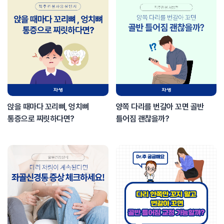
앉을 때마다 꼬리뼈, 엉치뼈
양쪽 다리를 번갈아 꼬면 골반
통증으로 찌릿하다면?
틀어짐 괜찮을까?