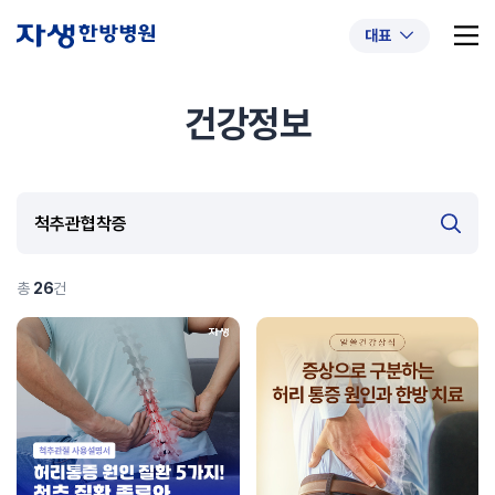
대표
건강정보
추천 검색어
#초음파약침
#척추압박골절
#교통사고후유증
#허리디스크
#목디스크
#추나요법
총
26
건