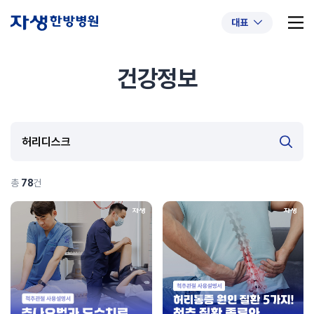
대표
건강정보
추천 검색어
#초음파약침
#척추압박골절
#교통사고후유증
#허리디스크
#목디스크
#추나요법
총
78
건