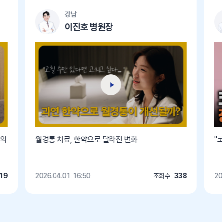
강남
이진호 병원장
료의
월경통 치료, 한약으로 달라진 변화
"
19
2026.04.01
16:50
조회수
338
20