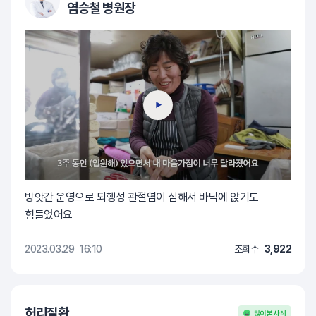
염승철 병원장
방앗간 운영으로 퇴행성 관절염이 심해서 바닥에 앉기도
힘들었어요
2023.03.29
16:10
조회수
3,922
허리질환
많이 본 사례