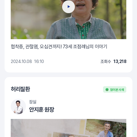
협착증, 관절염, 오십견까지! 73세 조점례님의 이야기
2024.10.08
16:10
조회수
13,218
허리질환
많이 본 사례
잠실
안지훈 원장