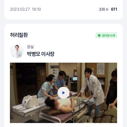
2023.03.27
16:10
조회수
611
허리질환
많이 본 사례
잠실
박병모 이사장