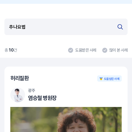
총
10
건
도움받은 사례
많이 본 사례
허리질환
도움받은 사례
광주
염승철 병원장