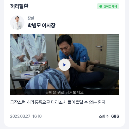
허리질환
많이 본 사례
잠실
박병모 이사장
급작스런 허리통증으로 다리조차 들어올릴 수 없는 환자
2023.03.27
16:10
조회수
686