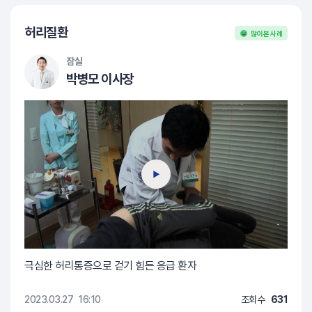
허리질환
많이 본 사례
잠실
박병모 이사장
극심한 허리통증으로 걷기 힘든 응급 환자
2023.03.27
16:10
조회수
631