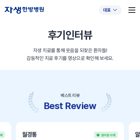
대표
후기인터뷰
자생 치료를 통해 웃음을 되찾은 환자들!
추천 검색어
#초음파약침
#척추압박골절
감동적인 치료 후기를 영상으로 확인해 보세요.
#교통사고후유증
#허리디스크
#목디스크
#추나요법
베스트 리뷰
Best Review
월경통
알
사례
많이 본 사례