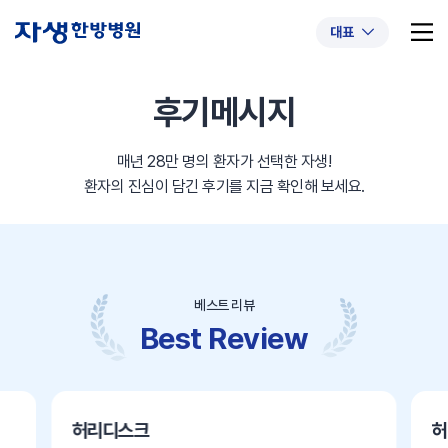
대표
후기메시지
매년 28만 명의 환자가 선택한 자생!
추천 검색어
#초음파약침
#척추압박골절
환자의 진심이 담긴 후기를 지금 확인해 보세요.
#교통사고후유증
#허리디스크
#목디스크
#추나요법
베스트 리뷰
Best Review
허리디스크
허