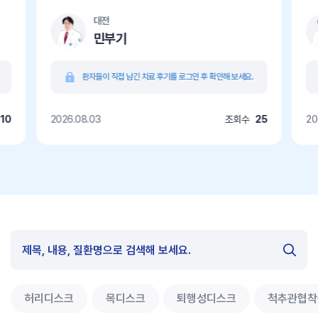
대전
민부기
환자들이 직접 남긴 치료 후기를 로그인 후 확인해 보세요.
10
2026.08.03
조회수
25
20
허리디스크
목디스크
퇴행성디스크
척추관협착