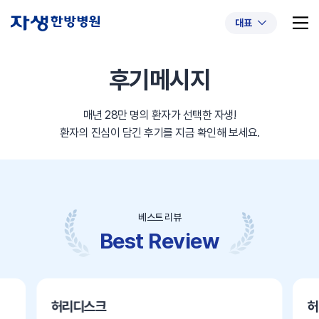
대표
후기메시지
매년 28만 명의 환자가 선택한 자생!
추천 검색어
#초음파약침
#척추압박골절
환자의 진심이 담긴 후기를 지금 확인해 보세요.
#교통사고후유증
#허리디스크
#목디스크
#추나요법
베스트 리뷰
Best Review
허리디스크
허