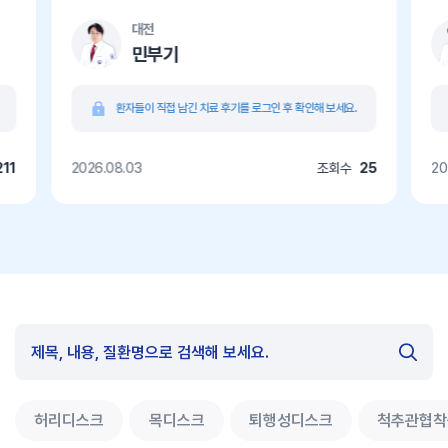
대전
민부기
환자들이 직접 남긴 치료 후기를 로그인 후 확인해 보세요.
211
2026.08.03
조회수
25
20
허리디스크
목디스크
퇴행성디스크
척추관협착