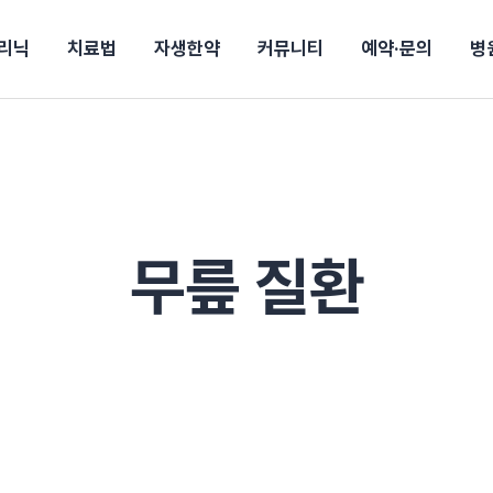
리닉
치료법
자생한약
커뮤니티
예약·문의
병
전
목동
산
울산
10년의 힘
소개
강보험
상담 예약
별
후기
파 약침
턱
진료시간/오시는길
공지사항
신바로메틴
입원 상담
연혁
여성질환
추나요법
무릎
자생도서
자생소식
진료비 안내
산재지정병원
신바로약침·봉침
어깨
건강정보
비급여진료비
고관절
자가테스트
신바로한약
제증
손·
주
해운대
경마비
시지
턱관절장애
월경통
퇴행성관절염
오십견
고관절질환
허리 디스크
손목
송조회
치료·물리치료
MRI·X-ray
무릎 질환
후군
 소화불량
터뷰
산전산후
석회화건염
목 디스크
족저
기 비염
갱년기증후군
무릎 질환
손목
약침
#척추압박골절
#교통사고후유증
#허리디스크
#목디스크
질환 후유증
비염
클리닉
허약증세
엘보·골프엘보
하기
자생TV보니
이벤트