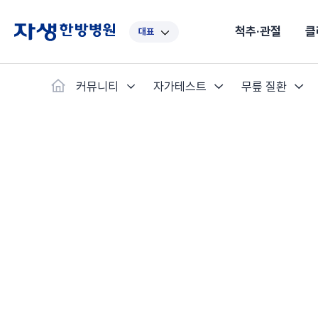
척추·관절
클
대표
대표
강남
광주
노원
대구
대
커뮤니티
자가테스트
무릎 질환
보라매
부산
부천
분당
수원
안
자생스토리
척추·관절
예약·문의
자생한약
커뮤니티
병원소개
클리닉
치료법
허리
척추·관절
자생비수술치료
한약
치료사례
바로 예약
의료진 소개
자생의 길
보약
자생치료 
브랜드 
목
첩약건
전화 
증상
리얼
초음
인천
일산
잠실
창원
천안
청
허리디스크
교통사고후유증
MRI 치료사례
목디스크
안면신
후기메
신경근회복술
자주묻는질문
한약배
도수
척추관협착증
척추압박골절
안면마비 치료사례
거북목증
기능성
후기인
퇴행성디스크
수술후재활
알레르
추천 검색어
#초음파
척추전방전위증
수술후통증증후군
뇌혈관
허리염좌
성장·자세교정
비만 
테니스
자생인 칭찬
건의